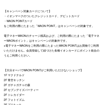
秋田オ
【キャンペーン対象カードについて】
高崎オ
・イオンマークのついたクレジットカード、デビットカード
・WAON POINTカード
新百合丘
をご利用の際にたまった「WAON POINT」はキャンペーンの対象です。
三宮オ
電子マネーWAONのチャージ残高および、ご利用の際にたまった「電子マネ
ーWAONポイント」はキャンペーンの対象外です。
キャナルシ
※電子マネーWAONをご利用の際にたまったWAON POINTはお買物でご利用
いただけません。会員登録して紐づけた各種イオンカードにポイント統合の
那覇オ
うえご利用ください。
【大分オーパでWAON POINTがご利用いただけないショップ】
1F マクドナルド
2F 青空キッチン
2F ガチャガチャの森
横浜ビ
2F セブンデイズパーティー
2F トレカイダー
2F フォトイズム
2F プリちっち