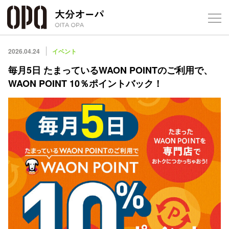
Select Language
▼
1
2026.04.24
イベント
毎月5日 たまっているWAON POINTのご利用で、
WAON POINT 10％ポイントバック！
フロアガ
ショップ
レストラ
施設案内
アクセス