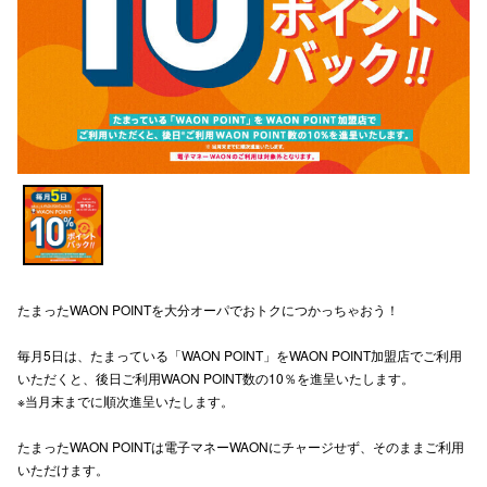
スタッフ
電話でお
公式SNS
企業情報
お問い合わせ
たまったWAON POINTを大分オーパでおトクにつかっちゃおう！
プライバシー
利用規約
毎月5日は、たまっている「WAON POINT」をWAON POINT加盟店でご利用
いただくと、後日ご利用WAON POINT数の10％を進呈いたします。
ソーシャルメ
※当月末までに順次進呈いたします。
たまったWAON POINTは電子マネーWAONにチャージせず、そのままご利用
いただけます。