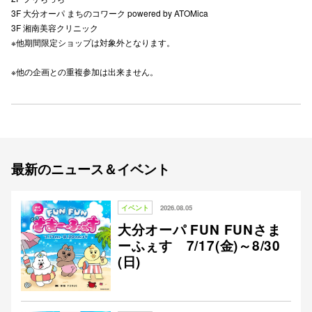
3F 大分オーパ まちのコワーク powered by ATOMica
3F 湘南美容クリニック
※他期間限定ショップは対象外となります。
仙台フォ
※他の企画との重複参加は出来ません。
最新のニュース＆イベント
イベント
2026.08.05
大分オーパ FUN FUNさま
ーふぇす 7/17(金)～8/30
(日)