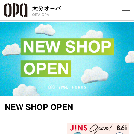
Select Language
▼
1
フロアガ
ショップ
レストラ
NEW SHOP OPEN
施設案内
アクセス