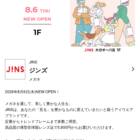
スタッフ
8.6
THU
NEW OPEN
電話でお
1F
公式SNS
JINS
ジンズ
企業情報
メガネ
お問い合わせ
プライバシー
2026年8月6日(木)NEW OPEN！
利用規約
メガネを通して、美しく豊かな人生を。
JINSは、あなたの「見る」を豊かなものに変えていきたいと願うアイウエア
ソーシャルメ
ブランドです。
定番からトレンドフレームまで多数ご用意。
高品質の薄型非球面レンズ込で5,900円からお選びいただけます。