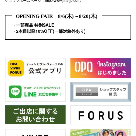
ショップホームページ：
http://www.jins-jp.com/
秋田オ
OPENING FAIR 8/6(木)～8/20(木)
高崎オ
・一部商品 特別SALE
・2本目以降10%OFF(一部対象外あり)
新百合丘
三宮オ
キャナルシ
那覇オ
横浜ビ