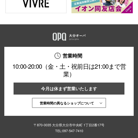
仙台フォ
営業時間
10:00-20:00（金・土・祝前日は21:00まで営
業）
今月は休まず営業いたします
営業時間の異なるショップについて
〒870-0035 大分県大分市中央町 1丁目2番17号
TEL:
097-547-7410