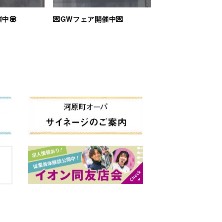
中💟
💌GWフェア開催中💌