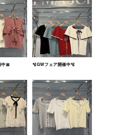
中🎀
🫧GWフェア開催中🫧