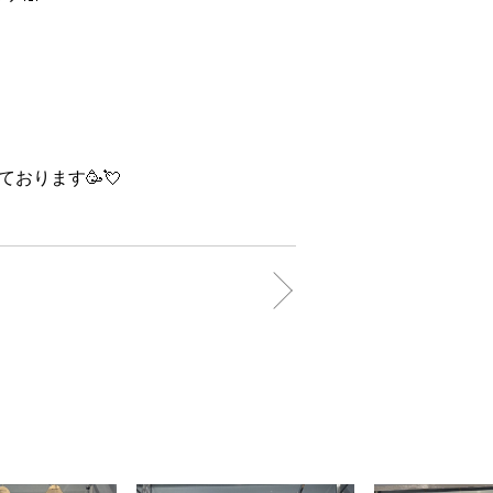
おります🥳💘