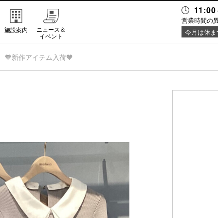
11:00
営業時間の
ニュース＆
施設案内
今月は休ま
イベント
🧡新作アイテム入荷🧡