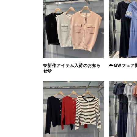
🩷新作アイテム入荷のお知ら
☁️GWフェア
せ🩷