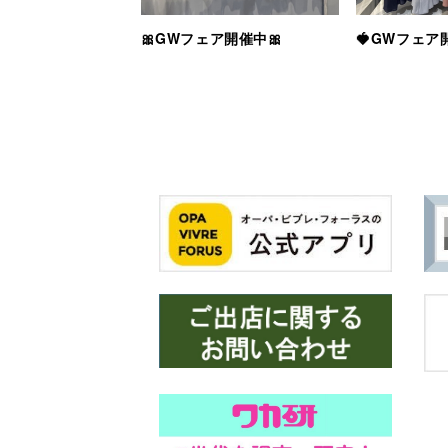
🎀GWフェア開催中🎀
🍓GWフェア