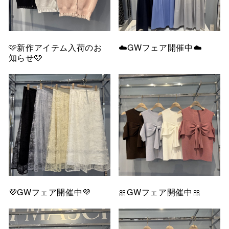
🩷新作アイテム入荷のお
☁️GWフェア開催中☁️
知らせ🩷
💜GWフェア開催中💜
🎀GWフェア開催中🎀