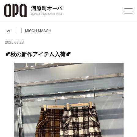
Foreign Customers
Select Language
▼
MISCH MASCH
2F
2025.09.23
🍂秋の新作アイテム入荷🍂
フロアガ
ショップ
レストラ
施設案内
アクセス