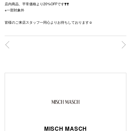
店内商品、平常価格より20%OFFです❣️❣️
秋田オ
※一部対象外
高崎オ
皆様のご来店スタッフ一同心よりお待ちしております☺️
新百合丘
三宮オ
キャナルシ
那覇オ
横浜ビ
MISCH MASCH