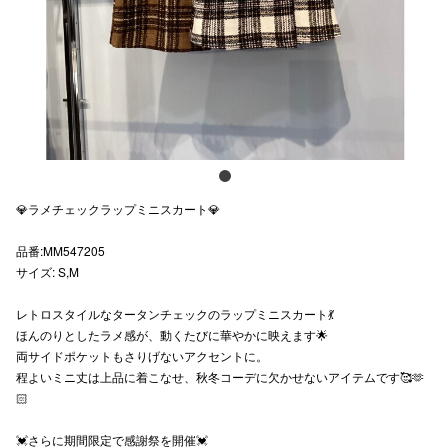
スタッフ
電話でお
公式SNS
💎ラメチェックラップミニスカート💎
企業情報
品番:MM547205
お問い合わせ
サイズ: S,M
プライバシー
レトロスタイルなタータンチェックのラップミニスカート💃
利用規約
ほんのりとしたラメ感が、動くたびに華やかに映えます🌟
両サイドポケットもさりげないアクセントに。
ソーシャルメ
程よいミニ丈は上品に着こなせ、秋冬コーデに欠かせないアイテムです🥰🫶
🏻
💓さらに期間限定で感謝祭を開催💓