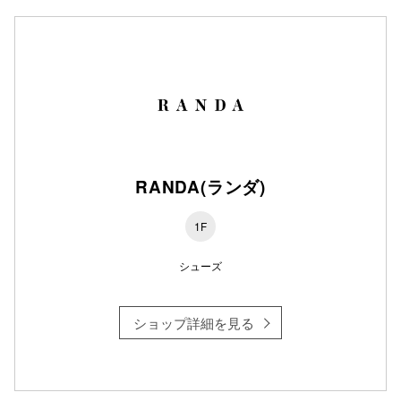
秋田オ
高崎オ
新百合丘
三宮オ
キャナルシ
RANDA(ランダ)
那覇オ
1F
シューズ
ショップ詳細を見る
横浜ビ