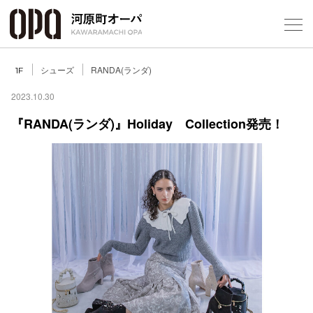
Foreign Customers
Select Language
▼
シューズ
RANDA(ランダ)
1F
2023.10.30
『RANDA(ランダ)』Holiday Collection発売！
フロアガ
ショップ
レストラ
施設案内
アクセス