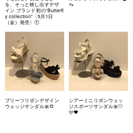
を、そっと映し出すデザ
👡
イン ブランド初の“Butterfl
y collection”〈5月1日
（金）発売〉①
プリーツリボンデザイン
シアーミニリボンウェッ
ウェッジサンダル🎀🌻
ジスポーツサンダル🎀🤍
🩷🖤