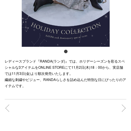
スタッフ
電話でお
公式SNS
レディースブランド『RANDA(ランダ)』では、ホリデーシーズンを彩るスペ
企業情報
シャルな3アイテムをONLINE STOREにて11月2日(木)18：00から、実店舗
では11月3日(金)より順次発売いたします。
お問い合わせ
繊細な刺繍やビジュー、RANDAらしさを詰め込んだ特別な日にぴったりのア
プライバシー
イテムです。
利用規約
ソーシャルメ