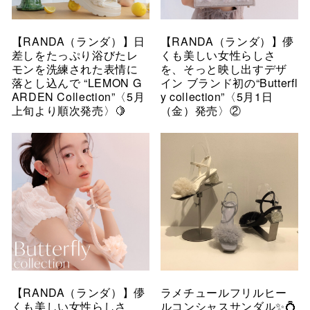
【RANDA（ランダ）】日
【RANDA（ランダ）】儚
差しをたっぷり浴びたレ
くも美しい女性らしさ
モンを洗練された表情に
を、そっと映し出すデザ
落とし込んで “LEMON G
イン ブランド初の“Butterfl
ARDEN Collection”〈5月
y collection”〈5月1日
上旬より順次発売〉🍋
（金）発売〉②
【RANDA（ランダ）】儚
ラメチュールフリルヒー
くも美しい女性らしさ
ルコンシャスサンダル✨💍