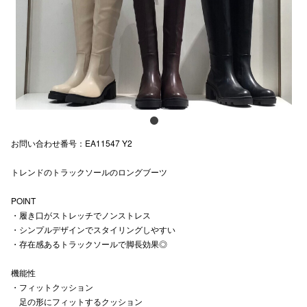
スタッフ
電話でお
公式SNS
お問い合わせ番号：EA11547 Y2
企業情報
トレンドのトラックソールのロングブーツ
お問い合わせ
プライバシー
POINT
・履き口がストレッチでノンストレス
利用規約
・シンプルデザインでスタイリングしやすい
・存在感あるトラックソールで脚長効果◎
ソーシャルメ
機能性
・フィットクッション
足の形にフィットするクッション