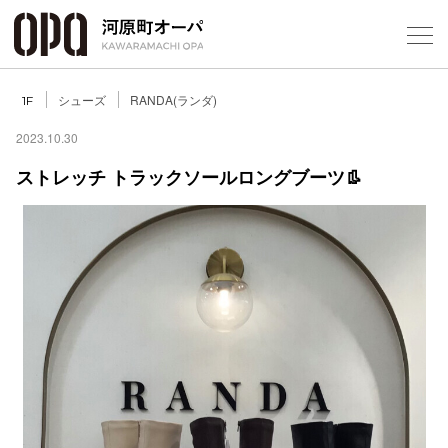
Foreign Customers
Select Language
▼
シューズ
RANDA(ランダ)
1F
2023.10.30
ストレッチ トラックソールロングブーツ👢
フロアガ
ショップ
レストラ
施設案内
アクセス