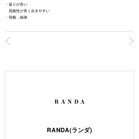
・返りが良い
秋田オ
屈曲性が良く歩きやすい
・筒幅：細身
高崎オ
新百合丘
三宮オ
キャナルシ
那覇オ
横浜ビ
RANDA(ランダ)