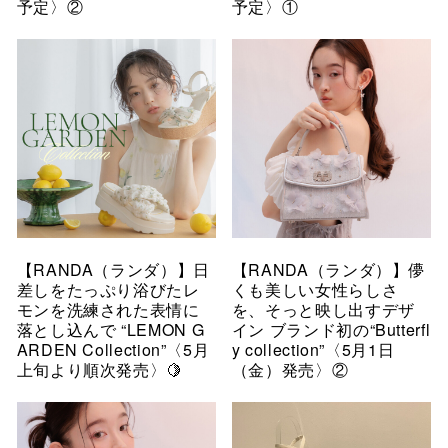
予定〉②
予定〉①
【RANDA（ランダ）】日
【RANDA（ランダ）】儚
差しをたっぷり浴びたレ
くも美しい女性らしさ
モンを洗練された表情に
を、そっと映し出すデザ
落とし込んで “LEMON G
イン ブランド初の“Butterfl
ARDEN Collection”〈5月
y collection”〈5月1日
上旬より順次発売〉🍋
（金）発売〉②