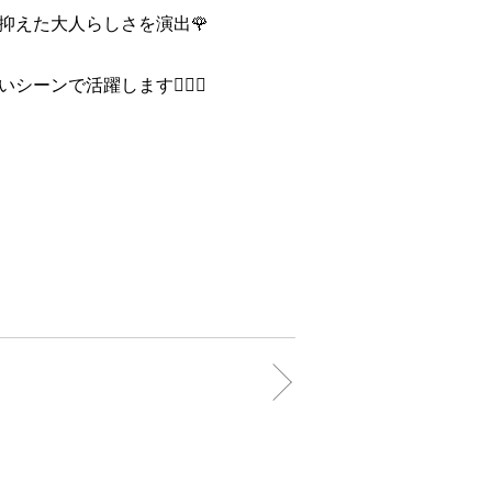
抑えた大人らしさを演出🌹
ンで活躍します🙆🏻‍♀️