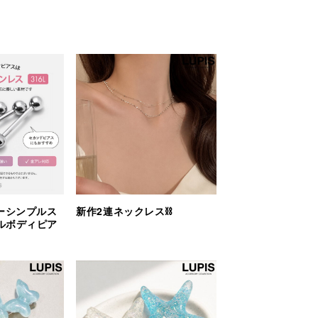
ーシンプルス
新作2連ネックレス⛓️
ルボディピア