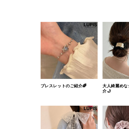
ブレスレットのご紹介🌈
大人綺麗めな
介🌙