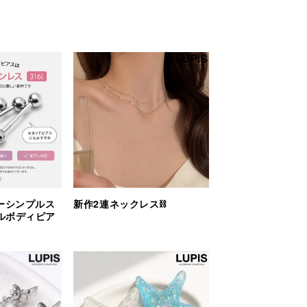
ーシンプルス
新作2連ネックレス⛓️
ルボディピア