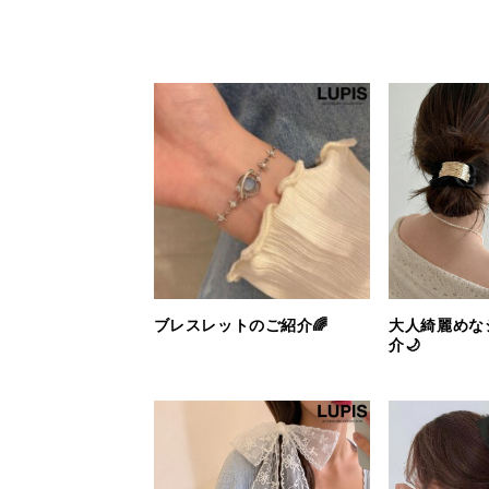
ブレスレットのご紹介🌈
大人綺麗めな
介🌙