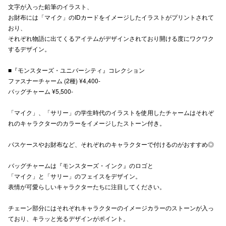
文字が入った鉛筆のイラスト、
秋田オ
お財布には「マイク」のIDカードをイメージしたイラストがプリントされて
おり、
高崎オ
それぞれ物語に出てくるアイテムがデザインされており開ける度にワクワク
するデザイン。
新百合丘
■『モンスターズ・ユニバーシティ』コレクション
三宮オ
ファスナーチャーム (2種) ¥4,400-
バッグチャーム ¥5,500-
キャナルシ
「マイク」、「サリー」の学生時代のイラストを使用したチャームはそれぞ
那覇オ
れのキャラクターのカラーをイメージしたストーン付き。
パスケースやお財布など、それぞれのキャラクターで付けるのがおすすめ◎
バッグチャームは『モンスターズ・インク』のロゴと
「マイク」と「サリー」のフェイスをデザイン。
表情が可愛らしいキャラクターたちに注目してください。
横浜ビ
チェーン部分にはそれぞれキャラクターのイメージカラーのストーンが入っ
ており、キラッと光るデザインがポイント。