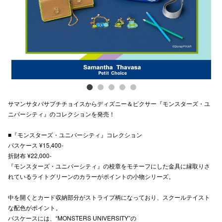
スタッフ
電話でお
公式SNS
サマンサタバサプチチョイスからディズニー＆ピクサー『モンスターズ・ユ
企業情報
ニバーシティ』のコレクションを発売！
お問い合わせ
■『モンスターズ・ユニバーシティ』コレクション
プライバシー
パスケース ¥15,400-
折財布 ¥22,000-
利用規約
『モンスターズ・ユニバーシティ』の校章をモチーフにした金具に縁取りさ
れているライトグリーンのカラーがポイントの小物シリーズ。
ソーシャルメ
中を開くとカード収納部分がストライプ柄になっており、スクールテイスト
な配色がポイント。
パスケースには、“MONSTERS UNIVERSITY”の