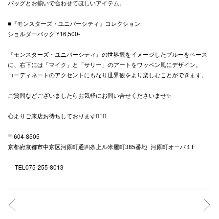
バッグとお揃いで合わせてほしいアイテム。
■『モンスターズ・ユニバーシティ』コレクション
ショルダーバッグ ¥16,500-
仙台フォ
『モンスターズ・ユニバーシティ』の世界観をイメージしたブルーをベース
に、右下には「マイク」と「サリー」のアートをワッペン風にデザイン。
コーディネートのアクセントにもなり世界観をより楽しむことができます。
ご質問などございましたらお気軽にお問い合せくださいませ✨
心よりご来店お待ちしております🙇🏻‍♀️
〒604-8505
京都府京都市中京区河原町通四条上ル米屋町385番地 河原町オーパ１F
TEL075-255-8013