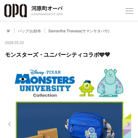
Foreign Customers
Select Language
▼
バッグ/お財布
Samantha Thavasa(サマンサタバサ)
1F
2026.05.22
モンスターズ・ユニバーシティコラボ🩵💚
フロアガ
ショップ
レストラ
施設案内
アクセス
Previous
Next