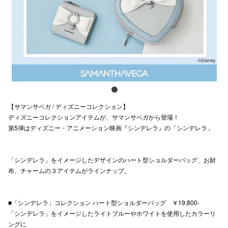
スタッフ
電話でお
公式SNS
【サマンサベガ / ディズニーコレクション】
企業情報
ディズニーコレクションアイテムが、サマンサベガから登場！
第5弾はディズニー・アニメーション映画『シンデレラ』の「シンデレラ」
お問い合わせ
プライバシー
「シンデレラ」をイメージしたデザインのハート型ショルダーバッグ、お財
利用規約
布、チャームの３アイテムがラインナップ。
ソーシャルメ
■「シンデレラ」コレクション ハート型ショルダーバッグ ￥19,800-
「シンデレラ」をイメージしたライトブルーやホワイトを使用したカラーリ
ングに