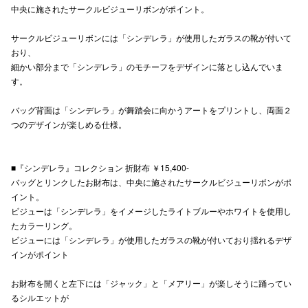
中央に施されたサークルビジューリボンがポイント。
秋田オ
サークルビジューリボンには「シンデレラ」が使用したガラスの靴が付いて
高崎オ
おり、
細かい部分まで「シンデレラ」のモチーフをデザインに落とし込んでいま
新百合丘
す。
三宮オ
バッグ背面は「シンデレラ」が舞踏会に向かうアートをプリントし、両面２
つのデザインが楽しめる仕様。
キャナルシ
那覇オ
■『シンデレラ』コレクション 折財布 ￥15,400-
バッグとリンクしたお財布は、中央に施されたサークルビジューリボンがポ
イント。
ビジューは「シンデレラ」をイメージしたライトブルーやホワイトを使用し
たカラーリング。
ビジューには「シンデレラ」が使用したガラスの靴が付いており揺れるデザ
インがポイント
横浜ビ
お財布を開くと左下には「ジャック」と「メアリー」が楽しそうに踊ってい
るシルエットが