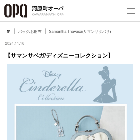
Foreign Customers
Select Language
▼
バッグ/お財布
Samantha Thavasa(サマンサタバサ)
1F
2024.11.16
【サマンサベガ/ディズニーコレクション】
フロアガ
ショップ
レストラ
施設案内
アクセス