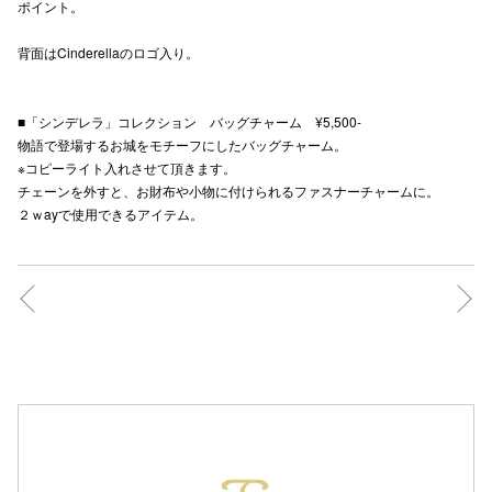
ポイント。
背面はCinderellaのロゴ入り。
仙台フォ
■「シンデレラ」コレクション バッグチャーム ¥5,500-
物語で登場するお城をモチーフにしたバッグチャーム。
※コピーライト入れさせて頂きます。
チェーンを外すと、お財布や小物に付けられるファスナーチャームに。
２ｗayで使用できるアイテム。