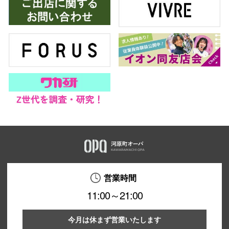
秋田オ
高崎オ
新百合丘
三宮オ
キャナルシ
那覇オ
営業時間
11:00～21:00
横浜ビ
今月は休まず営業いたします