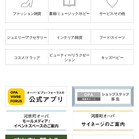
スタッフ
ファッション雑貨
書籍/ミュージック/ホビー
サービス/その他
電話でお
ジュエリー/アクセサリー
インテリア/雑貨
フード/スイーツ
公式SNS
ビューティー/リラクゼー
コスメ/ドラッグ
キッズ/ベビー
ション
企業情報
お問い合わせ
プライバシー
利用規約
ソーシャルメ