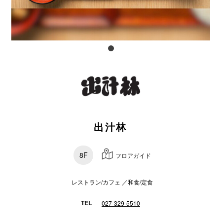
電話でお
公式SNS
企業情報
お問い合わせ
出汁林
プライバシー
利用規約
8F
フロアガイド
ソーシャルメ
レストラン/カフェ ／和食/定食
TEL
027-329-5510
秋田オ