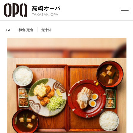
Foreign Customers
Select Language
▼
【
和食/定食
出汁林
8F
フロアガ
ショップ
レストラ
施設案内
アクセス
スタッフ