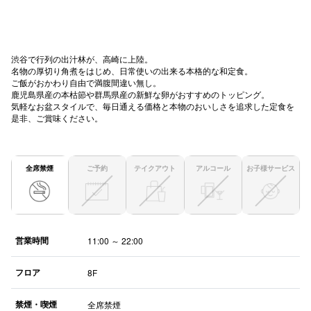
高崎オ
新百合丘
渋谷で行列の出汁林が、高崎に上陸。
名物の厚切り角煮をはじめ、日常使いの出来る本格的な和定食。
三宮オ
ご飯がおかわり自由で満腹間違い無し。
鹿児島県産の本枯節や群馬県産の新鮮な卵がおすすめのトッピング。
キャナルシ
気軽なお盆スタイルで、毎日通える価格と本物のおいしさを追求した定食を
是非、ご賞味ください。
那覇オ
全席禁煙
ご予約
テイクアウト
アルコール
お子様サービス
営業時間
横浜ビ
11:00 ～ 22:00
フロア
8F
禁煙・喫煙
全席禁煙