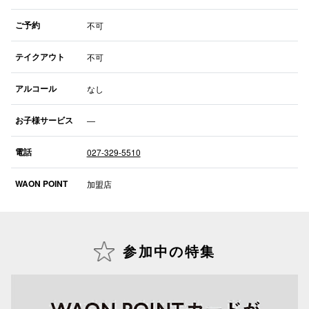
ご予約
不可
仙台フォ
テイクアウト
不可
アルコール
なし
お子様サービス
―
電話
027-329-5510
WAON POINT
加盟店
参加中の特集