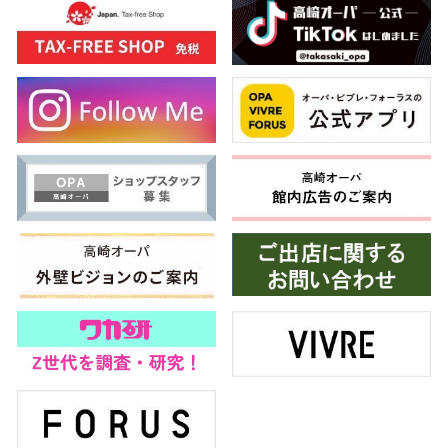
高崎オ
新百合丘
三宮オ
キャナルシ
那覇オ
横浜ビ