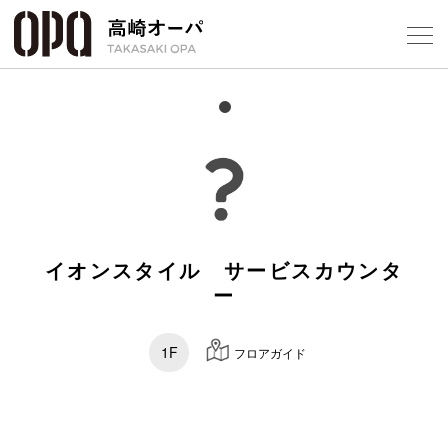
Foreign Customers
Select Language
▼
【
フロアガ
ショップ
イオンスタイル サービスカウンタ
レストラ
ー
施設案内
1F
フロアガイド
アクセス
スタッフ