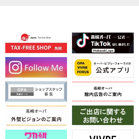
高崎オ
新百合丘
三宮オ
キャナルシ
那覇オ
横浜ビ