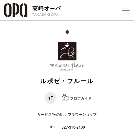
Foreign Customers
Select Language
▼
【
フロアガ
ショップ
ルポゼ・フルール
レストラ
1F
フロアガイド
施設案内
サービス/その他 ／フラワーショップ
アクセス
TEL
027-310-2100
スタッフ