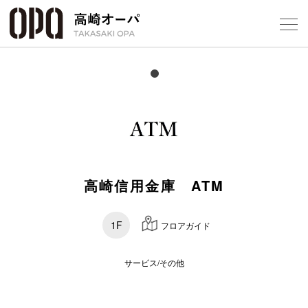
Foreign Customers
Select Language
▼
【
フロアガ
ショップ
高崎信用金庫 ATM
レストラ
1F
フロアガイド
施設案内
サービス/その他
アクセス
スタッフ