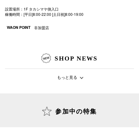
電話でお
設置場所：1F タカシマヤ側入口
稼働時間：[平日]8:00-22:00 [土日祝]8:00-19:00
WAON POINT
非加盟店
公式SNS
SHOP NEWS
企業情報
お問い合わせ
もっと見る
プライバシー
利用規約
ソーシャルメ
参加中の特集
秋田オ