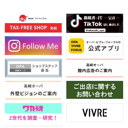
高崎オ
新百合丘
三宮オ
キャナルシ
那覇オ
横浜ビ