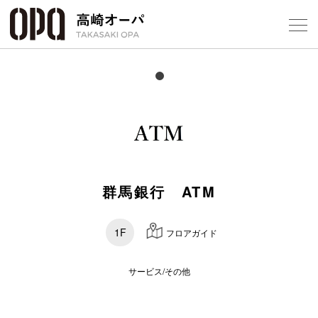
Foreign Customers
Select Language
▼
【
フロアガ
ショップ
群馬銀行 ATM
レストラ
1F
フロアガイド
施設案内
サービス/その他
アクセス
スタッフ