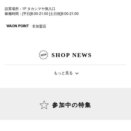
電話でお
設置場所：1F タカシマヤ側入口
稼働時間：[平日]8:00-21:00 [土日祝]9:00-21:00
WAON POINT
非加盟店
公式SNS
SHOP NEWS
企業情報
お問い合わせ
もっと見る
プライバシー
利用規約
ソーシャルメ
参加中の特集
秋田オ