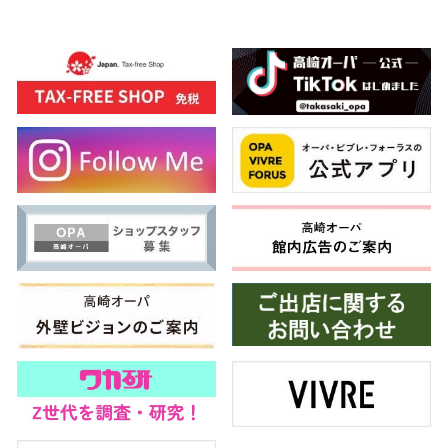
高崎オ
新百合丘
三宮オ
キャナルシ
那覇オ
横浜ビ