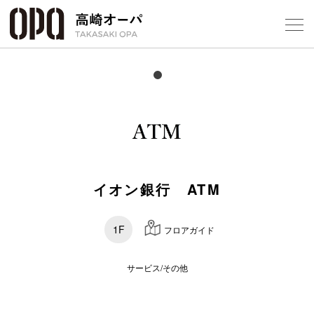
Foreign Customers
Select Language
▼
【
フロアガ
ショップ
イオン銀行 ATM
レストラ
1F
フロアガイド
施設案内
サービス/その他
アクセス
スタッフ