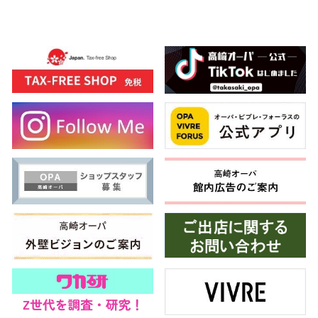
高崎オ
新百合丘
三宮オ
キャナルシ
那覇オ
横浜ビ