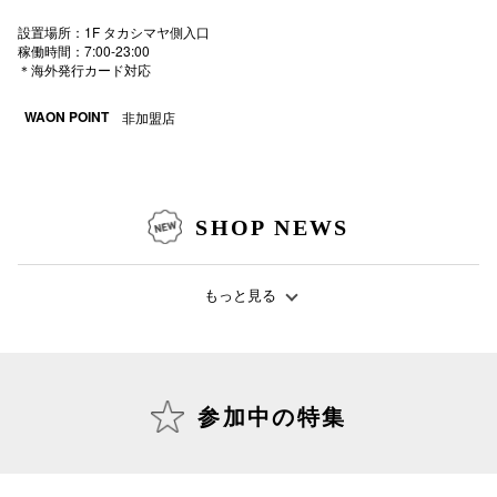
電話でお
設置場所：1F タカシマヤ側入口
稼働時間：7:00-23:00
＊海外発行カード対応
公式SNS
WAON POINT
非加盟店
企業情報
SHOP NEWS
お問い合わせ
プライバシー
もっと見る
利用規約
ソーシャルメ
参加中の特集
秋田オ