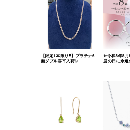
【限定1本限り‼︎】プラチナ6
✨令和8年8月
面ダブル喜平入荷✨
度の日に永遠