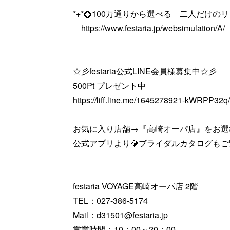
*+*💍100万通りから選べる 二人だけのリン
https://www.festaria.jp/websimulation/A/
☆彡festaria公式LINE会員様募集中☆彡
500Pt プレゼント中
https://liff.line.me/1645278921-kWRPP32
お気に入り店舗→『高崎オーパ店』をお選
公式アプリより💎ブライダルカタログも
festaria VOYAGE高崎オーパ店 2階
TEL：027-386-5174
Mail：d31501@festaria.jp
営業時間：10：00～20：00