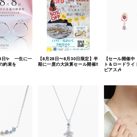
8日✨ 一生に一
【8月28日〜8月30日限定】半
【セール開催中
の約束を
期に一度の大決算セール開催‼︎
ト＆ロードライ
ピアス🎶