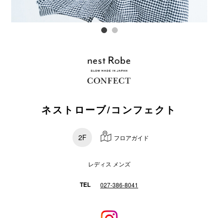
電話でお
公式SNS
企業情報
ネストローブ/コンフェクト
お問い合わせ
プライバシー
2F
フロアガイド
利用規約
ソーシャルメ
レディス メンズ
TEL
027-386-8041
秋田オ