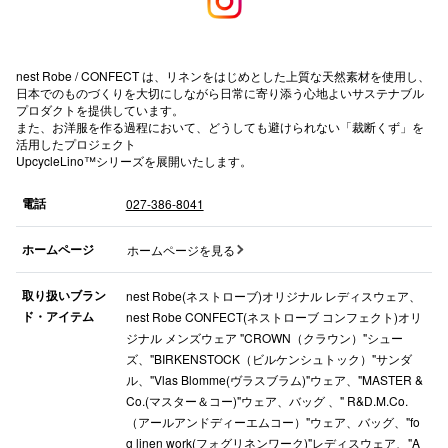
高崎オ
新百合丘
nest Robe / CONFECT は、リネンをはじめとした上質な天然素材を使用し、
日本でのものづくりを大切にしながら日常に寄り添う心地よいサステナブル
プロダクトを提供しています。
三宮オ
また、お洋服を作る過程において、どうしても避けられない「裁断くず」を
活用したプロジェクト
キャナルシ
UpcycleLino™シリーズを展開いたします。
那覇オ
電話
027-386-8041
ホームページ
ホームページを見る
取り扱いブラン
nest Robe(ネストローブ)オリジナル レディスウェア、
ド・アイテム
nest Robe CONFECT(ネストローブ コンフェクト)オリ
ジナル メンズウェア "CROWN（クラウン）"シュー
横浜ビ
ズ、"BIRKENSTOCK（ビルケンシュトック）"サンダ
ル、"Vlas Blomme(ヴラスブラム)"ウェア、"MASTER &
Co.(マスター＆コー)"ウェア、バッグ 、" R&D.M.Co.
（アールアンドディーエムコー）"ウェア、バッグ、"fo
g linen work(フォグリネンワーク)"レディスウェア、"A