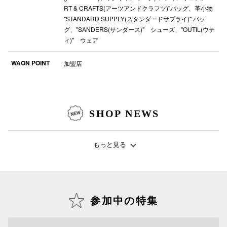
RT & CRAFTS(アーツアンドクラフツ)"バッグ、革小物
"STANDARD SUPPLY(スタンダードサプライ)" バッ
仙台フォ
グ、"SANDERS(サンダース)" シューズ、"OUTIL(ウテ
ィ)" ウェア
WAON POINT
加盟店
SHOP NEWS
もっと見る
参加中の特集