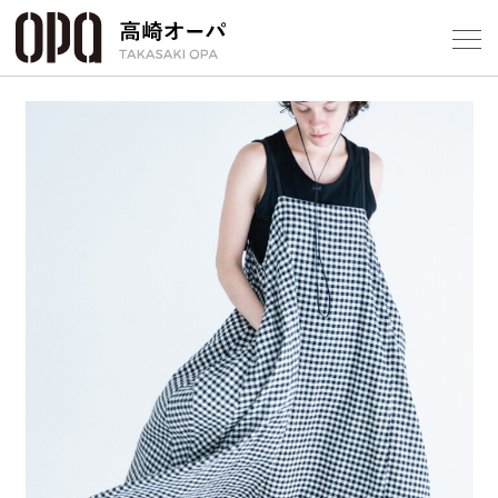
Foreign Customers
Select Language
▼
【
フロアガ
ショップ
レストラ
Previous
Next
施設案内
アクセス
スタッフ