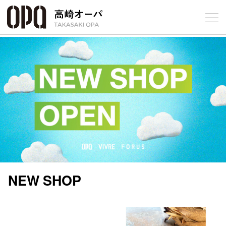
Foreign Customers
Select Language
▼
【
フロアガ
ショップ
レストラ
施設案内
NEW SHOP
アクセス
スタッフ