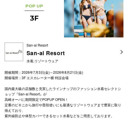
POP UP
3F
San-ai Resort
San-ai Resort
水着,リゾートウェア
開催期間：2026年7月3日(金)～2026年8月21日(金)
開催場所：3F エスカレーター横 特設会場
国内最大級の店舗数と充実したラインナップのファッション水着セレクトシ
ョップ『San-ai Resort』が
高崎オーパに期間限定でPOPUP OPEN！
定番のビキニから旅行や普段使いにも最適なリゾートウェアまで豊富に取り
揃えており、
紫外線防止や体型カバーできるセット水着などをご用意しております。