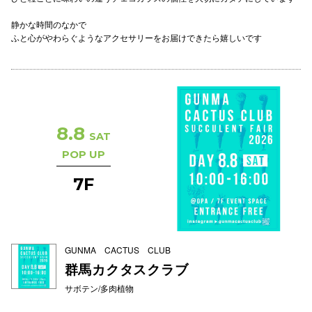
高崎オ
静かな時間のなかで
ふと心がやわらぐようなアクセサリーをお届けできたら嬉しいです
新百合丘
三宮オ
キャナルシ
8.8
那覇オ
SAT
POP UP
7F
横浜ビ
GUNMA CACTUS CLUB
群馬カクタスクラブ
サボテン/多肉植物