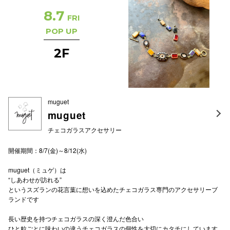
8.7
電話でお
FRI
POP UP
2F
公式SNS
企業情報
muguet
muguet
お問い合わせ
チェコガラスアクセサリー
プライバシー
利用規約
開催期間：8/7(金)～8/12(水)
ソーシャルメ
muguet（ミュゲ）は
“しあわせが訪れる”
というスズランの花言葉に想いを込めたチェコガラス専門のアクセサリーブ
ランドです
長い歴史を持つチェコガラスの深く澄んだ色合い
秋田オ
ひと粒ごとに味わいの違うチェコガラスの個性を大切にカタチにしています