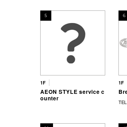
5
6
1F
1F
AEON STYLE service c
Br
ounter
TEL