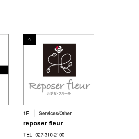
4
1F
Services/Other
reposer fleur
TEL
027-310-2100