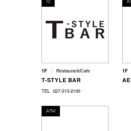
10
A
1F
Restaurant/Cafe
1F
T-STYLE BAR
AE
TEL
027-310-2100
ATM