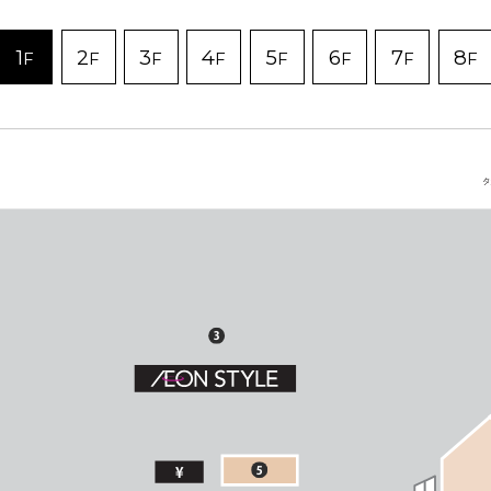
1
2
3
4
5
6
7
8
F
F
F
F
F
F
F
F