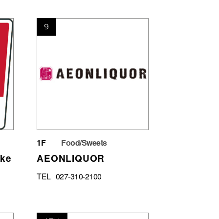
9
1F
Food/Sweets
cke
AEONLIQUOR
TEL
027-310-2100