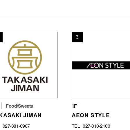
3
Food/Sweets
1F
KASAKI JIMAN
AEON STYLE
027-381-6967
TEL
027-310-2100