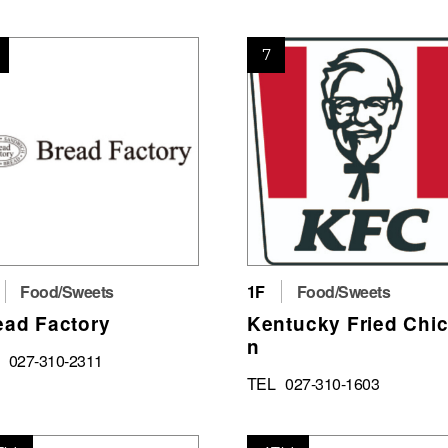
7
Food/Sweets
1F
Food/Sweets
ead Factory
Kentucky Fried Chi
n
027-310-2311
TEL
027-310-1603