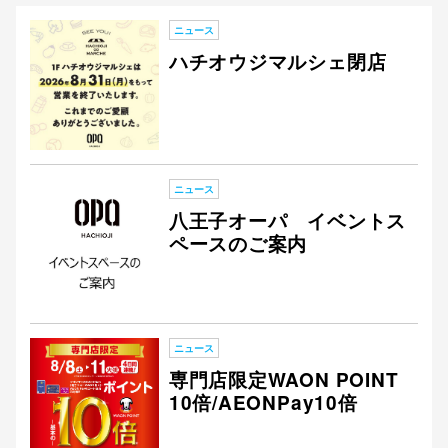
ニュース
ハチオウジマルシェ閉店
仙台フォ
ニュース
八王子オーパ イベントス
ペースのご案内
ニュース
専門店限定WAON POINT
10倍/AEONPay10倍