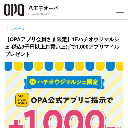
Select Language
▼
ニュース
【OPAアプリ会員さま限定】1Fハチオウジマルシ
ェ 税込3千円以上お買い上げで1,000アプリマイル
プレゼント
フロアガ
ショップ
レストラ
施設案内
アクセス