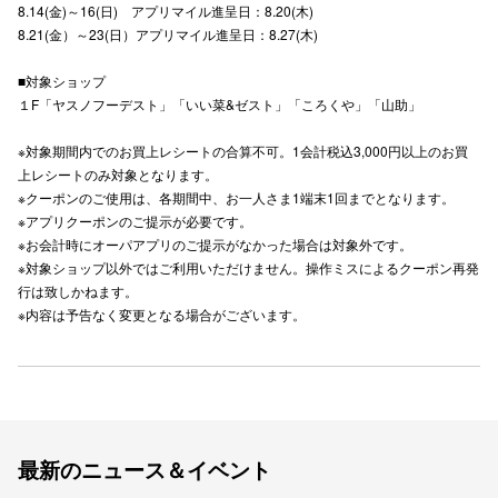
8.14(金)～16(日) アプリマイル進呈日：8.20(木)
秋田オ
8.21(金）～23(日）アプリマイル進呈日：8.27(木)
高崎オ
■対象ショップ
１F「ヤスノフーデスト」「いい菜&ゼスト」「ころくや」「山助」
新百合丘
※対象期間内でのお買上レシートの合算不可。1会計税込3,000円以上のお買
三宮オ
上レシートのみ対象となります。
※クーポンのご使用は、各期間中、お一人さま1端末1回までとなります。
キャナルシ
※アプリクーポンのご提示が必要です。
※お会計時にオーパアプリのご提示がなかった場合は対象外です。
那覇オ
※対象ショップ以外ではご利用いただけません。操作ミスによるクーポン再発
行は致しかねます。
※内容は予告なく変更となる場合がございます。
横浜ビ
最新のニュース＆イベント