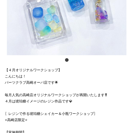
電話でお
公式SNS
企業情報
お問い合わせ
【４月オリジナルワークショップ】
プライバシー
こんにちは！
パーツクラブ高崎オーパ店です🌟
利用規約
毎月人気の高崎店オリジナルワークショップが再開いたします❣
ソーシャルメ
４月は琥珀糖イメージのレジン作品です💎
〖レジンで作る琥珀糖シェイカー＆小瓶ワークショップ〗
⭐高崎店限定⭐
秋田オ
【実施期間】