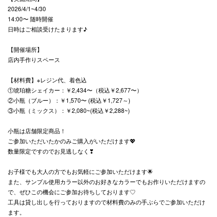
2026/4/1~4/30
高崎オ
14:00〜 随時開催
日時はご相談受けたまります♪
新百合丘
【開催場所】
三宮オ
店内手作りスペース
キャナルシ
【材料費】※レジン代、着色込
①琥珀糖シェイカー：￥2,434〜（税込￥2,677〜）
那覇オ
②小瓶（ブルー）：￥1,570〜 (税込￥1,727～)
③小瓶（ミックス）：￥2,080~(税込￥2,288~)
小瓶は店舗限定商品！
ご参加いただいたかのみご購入がいただけます💖
数量限定ですのでお見逃しなく❣
横浜ビ
お子様でも大人の方でもお気軽にご参加いただけます🌟
また、サンプル使用カラー以外のお好きなカラーでもお作りいただけますの
で、ぜひこの機会にご参加お待ちしております♡
工具は貸し出しを行っておりますので材料費のみの手ぶらでご参加いただけ
ます。