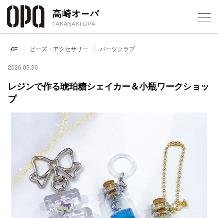
Foreign Customers
Select Language
▼
【
ビーズ・アクセサリー
パーツクラブ
6F
2026.03.30
レジンで作る琥珀糖シェイカー＆小瓶ワークショッ
フロアガ
プ
ショップ
レストラ
施設案内
アクセス
スタッフ