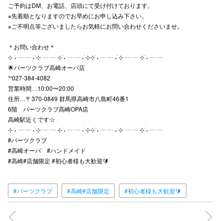
ご予約はDM、お電話、店頭にて受け付けております。
※先着順となりますのでお早めにお申し込み下さい。
※ご不明点等ございましたらお気軽にお問い合わせくださいませ。
仙台フォ
＊お問い合わせ＊
⊹ ࣪˖ ┈ ┈ ˖ ࣪⊹ ┈ ┈ ⊹ ࣪˖ ┈ ┈ ˖ ࣪⊹⊹ ࣪˖ ┈ ┈ ˖ ࣪⊹ ┈ ┈ ⊹ ࣪˖ ┈ ┈
🌟パーツクラブ高崎オーパ店
℡027-384-4082
営業時間…10:00〜20:00
住所…〒370-0849 群馬県高崎市八島町46番1
6階 パーツクラブ高崎OPA店
高崎駅近くです☆
⊹ ࣪˖ ┈ ┈ ˖ ࣪⊹ ┈ ┈ ⊹ ࣪˖ ┈ ┈ ˖ ࣪⊹⊹ ࣪˖ ┈ ┈ ˖ ࣪⊹ ┈ ┈ ⊹ ࣪˖ ┈ ┈
#パーツクラブ
#高崎オーパ #ハンドメイド
#高崎#店舗限定 #初心者様も大歓迎🔰
#パーツクラブ
#高崎#店舗限定
#初心者様も大歓迎🔰