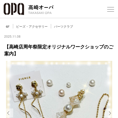
Foreign Customers
Select Language
▼
【
ビーズ・アクセサリー
パーツクラブ
6F
2025.11.08
【高崎店周年祭限定オリジナルワークショップのご
フロアガ
案内】
ショップ
レストラ
施設案内
アクセス
スタッフ