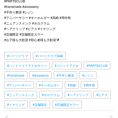
#PARTSCLUB
#handmade #accessory
#手作り教室 #レジン
#アニバーサリー #キーホルダー #高崎 #周年祭
#ニュアンスインク #ホログラム
#ヘアクリップ #ピアス #イヤリング
#店舗限定 #店舗限定カラー
#お子様も大歓迎 #初心者様も大歓迎🔰
#パーツクラブ
#パーツクラブ高崎
#ハンドメイドアクセサリー
#トレンドアクセ
#PARTSCLUB
#handmade
#accessory
#手作り教室
#レジン
#アニバーサリー
#キーホルダー
#高崎
#周年祭
#ニュアンスインク
#ホログラム
#ヘアクリップ
#ピアス
#イヤリング
#店舗限定
#店舗限定カラー