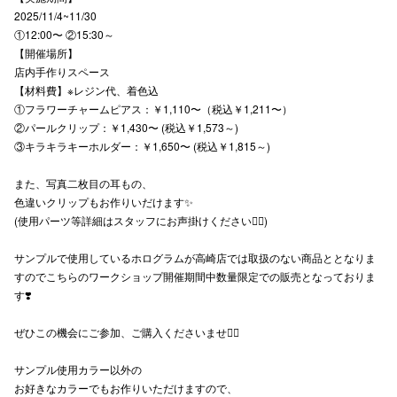
2025/11/4~11/30
高崎オ
①12:00〜 ②15:30～
【開催場所】
新百合丘
店内手作りスペース
【材料費】※レジン代、着色込
三宮オ
①フラワーチャームピアス：￥1,110〜（税込￥1,211〜）
②パールクリップ：￥1,430〜 (税込￥1,573～)
キャナルシ
③キラキラキーホルダー：￥1,650〜 (税込￥1,815～)
那覇オ
また、写真二枚目の耳もの、
色違いクリップもお作りいだけます✨️
(使用パーツ等詳細はスタッフにお声掛けください🙇‍♀️)
サンプルで使用しているホログラムが高崎店では取扱のない商品ととなりま
すのでこちらのワークショップ開催期間中数量限定での販売となっておりま
す❣️
横浜ビ
ぜひこの機会にご参加、ご購入くださいませ🙇‍♀️
サンプル使用カラー以外の
お好きなカラーでもお作りいただけますので、