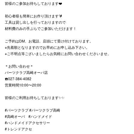
皆様のご参加お待ちしております❤️
初心者様も簡単にお作り頂けます🔰
仙台フォ
工具は貸し出しを行っておりますので
材料費のみの手ぶらでご参加いただけます！
ご予約はDM、お電話、店頭にて受け付けております。
※先着順となりますのでお早めにお申し込み下さい。
※ご不明点等ございましたらお気軽にお問い合わせくださいませ。
＊お問い合わせ＊
パーツクラブ高崎オーパ店
☎️027-384-4082
営業時間10:00〜20:00
皆様のご利用お待ちしております✨✨
#パーツクラブ #パーツクラブ高崎
#高崎オーパ #ハンドメイド
#ハンドメイドアクセサリー
#トレンドアクセ