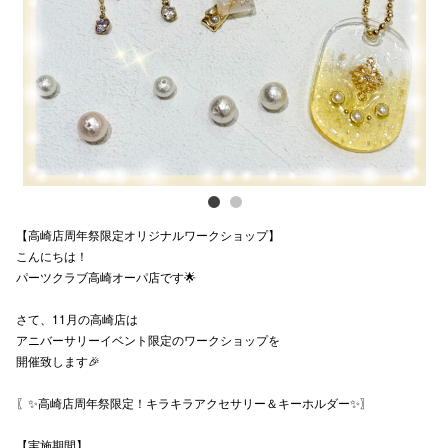
Previous
Next
電話でお
公式SNS
企業情報
お問い合わせ
【高崎店周年祭限定オリジナルワークショップ】
プライバシー
こんにちは！
パーツクラブ高崎オーパ店です🌟
利用規約
さて、11月の高崎店は
ソーシャルメ
アニバーサリーイベント限定のワークショップを
開催致します🎉
〖✨️高崎店周年祭限定！キラキラアクセサリー＆キーホルダー✨️〗
秋田オ
【実施期間】