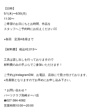
高崎オ
【日時】
5/1(木)〜6/30(月)
新百合丘
11:30〜
ご希望のお日にちとお時間、作品を
三宮オ
スタッフへご予約時にお伝えください🙇‍♂️
キャナルシ
※各回 定員4名様まで
那覇オ
【材料費】 税込¥2,013〜
工具は貸し出しを行っておりますので
材料費のみの手ぶらでご参加いただけます！
ご予約はInstagramDM、お電話、店頭にて受け付けております。
※先着順となりますのでお早めにお申し込み下さい。
横浜ビ
＊お問い合わせ＊
パーツクラブ高崎オーパ店
☎️027-384-4082
営業時間10:00〜20:00