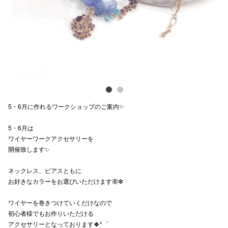
電話でお
公式SNS
企業情報
5・6月に作れるワークショップのご案内✨
お問い合わせ
5・6月は
プライバシー
ワイヤーワークアクセサリーを
利用規約
開催致します✨️
ソーシャルメ
ネックレス、ピアスともに
お好きなカラーをお選びいただけます🦋❇︎
ワイヤーを巻きつけていくだけなので
初心者様でもお作りいただける
アクセサリーとなっております🍀*゜
秋田オ