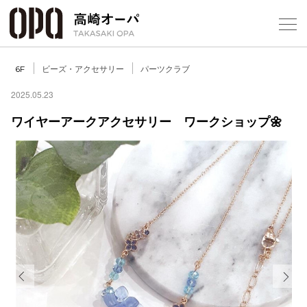
Foreign Customers
Select Language
▼
【
ビーズ・アクセサリー
パーツクラブ
6F
2025.05.23
ワイヤーアークアクセサリー ワークショップ🌼
フロアガ
ショップ
レストラ
施設案内
アクセス
Previous
Next
スタッフ