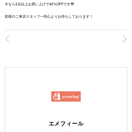
今なら3点以上お買い上げで40%OFFです😳
高崎オ
皆様のご来店スタッフ一同心よりお待ちしております！
新百合丘
三宮オ
キャナルシ
那覇オ
横浜ビ
エメフィール