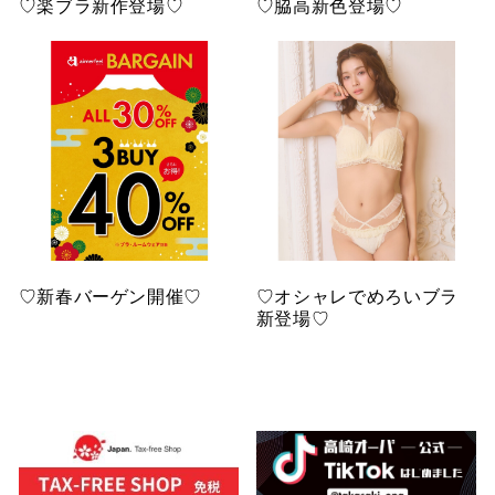
♡楽ブラ新作登場♡
♡脇高新色登場♡
♡新春バーゲン開催♡
♡オシャレでめろいブラ
新登場♡