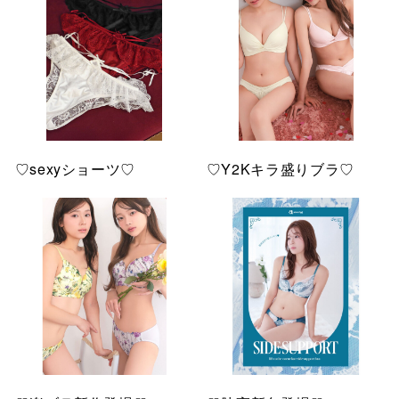
♡sexyショーツ♡
♡Y2Kキラ盛りブラ♡