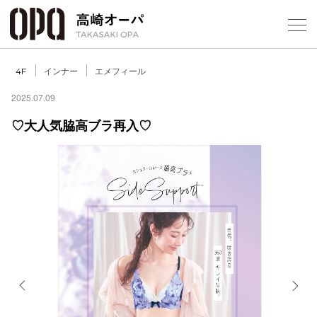
Foreign Customers
Select Language
▼
【
インナー
エメフィール
4F
2025.07.09
♡大人気脇高ブラ再入♡
フロアガ
ショップ
レストラ
施設案内
アクセス
Previous
Next
スタッフ