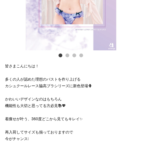
電話でお
公式SNS
企業情報
皆さまこんにちは！
お問い合わせ
多くの人が認めた理想のバストを作り上げる
プライバシー
カシュクールレース脇高ブラシリーズに新色登場🪻
利用規約
かわいいデザインなのはもちろん
ソーシャルメ
機能性も大切と思ってる方必見📚💖
着痩せが叶う、360度どこから見てもキレイ✨
再入荷してサイズも揃っておりますので
今がチャンス❕
秋田オ