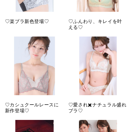
♡楽ブラ新色登場♡
♡ふんわり、キレイを叶
える♡
♡カシュクールレースに
♡愛され✖️ナチュラル盛れ
新作登場♡
ブラ♡