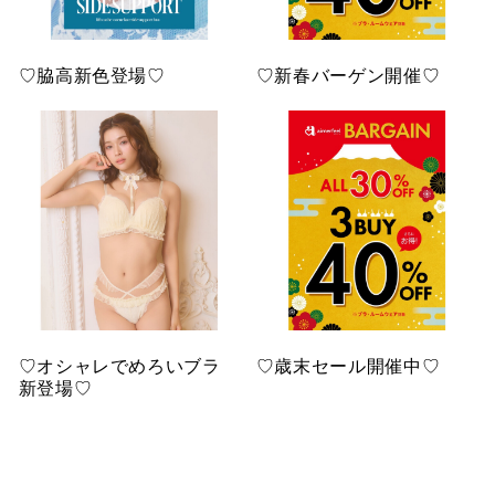
♡脇高新色登場♡
♡新春バーゲン開催♡
♡オシャレでめろいブラ
♡歳末セール開催中♡
新登場♡