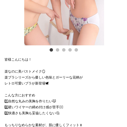
電話でお
公式SNS
企業情報
皆様こんにちは！
お問い合わせ
楽なのに美バストメイク🪞
プライバシー
楽ブラシリーズから優しい色味とガーリーな花柄が
利用規約
レトロ可愛いブラが新登場🕊
ソーシャルメ
こんな方におすすめ
1️⃣自然な丸みの美胸を作りたい😽
2️⃣硬いワイヤーの締め付け感が苦手😵‍💫
3️⃣快適さも美胸も妥協したくない🤔
もっちりなめらかな素材が、肌に優しくフィット🌷
秋田オ