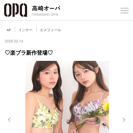
Foreign Customers
Select Language
▼
【
インナー
エメフィール
4F
2026.02.14
♡楽ブラ新作登場♡
フロアガ
ショップ
レストラ
施設案内
アクセス
Previous
Next
スタッフ