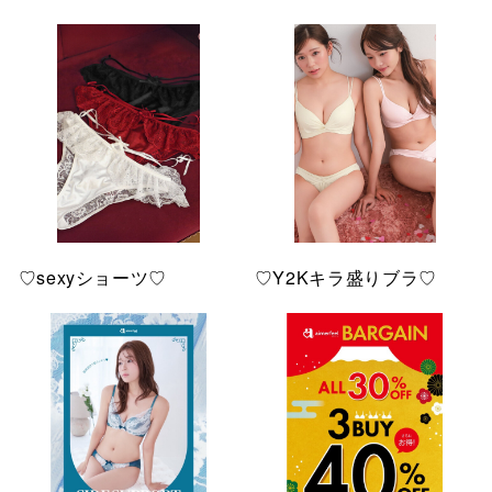
♡sexyショーツ♡
♡Y2Kキラ盛りブラ♡