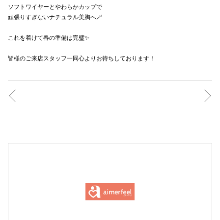
ソフトワイヤーとやわらかカップで
高崎オ
頑張りすぎないナチュラル美胸へ🪄︎︎
新百合丘
これを着けて春の準備は完璧✨
三宮オ
皆様のご来店スタッフ一同心よりお待ちしております！
キャナルシ
那覇オ
横浜ビ