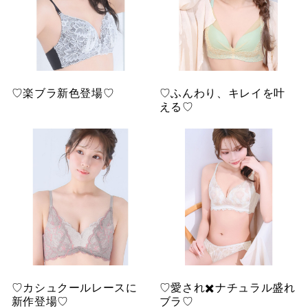
♡楽ブラ新色登場♡
♡ふんわり、キレイを叶
える♡
♡カシュクールレースに
♡愛され✖️ナチュラル盛れ
新作登場♡
ブラ♡