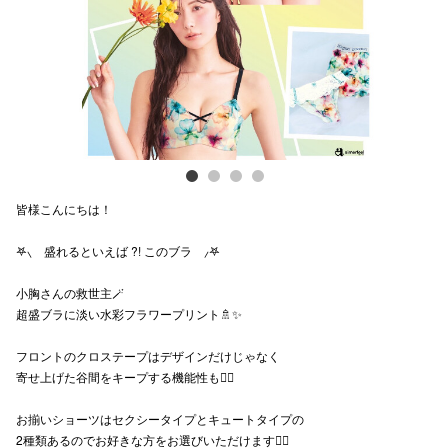
電話でお
公式SNS
企業情報
皆様こんにちは！
お問い合わせ
𖤐⸜ 盛れるといえば ?! このブラ ⸝𖤐
プライバシー
利用規約
小胸さんの救世主🪄
超盛ブラに淡い水彩フラワープリント🚿✨
ソーシャルメ
フロントのクロステープはデザインだけじゃなく
寄せ上げた谷間をキープする機能性も👍🏻
お揃いショーツはセクシータイプとキュートタイプの
2種類あるのでお好きな方をお選びいただけます❤️‍🔥
秋田オ