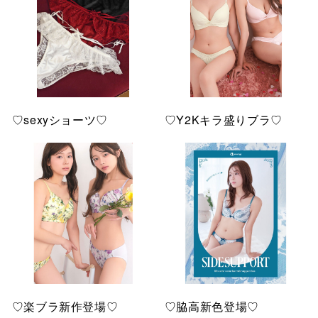
♡sexyショーツ♡
♡Y2Kキラ盛りブラ♡
♡楽ブラ新作登場♡
♡脇高新色登場♡