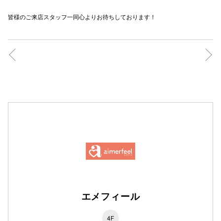
高崎オ
皆様のご来店スタッフ一同心よりお待ちしております！
新百合丘
三宮オ
キャナルシ
那覇オ
横浜ビ
エメフィール
4F