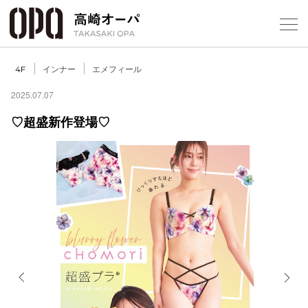
Foreign Customers
Select Language
▼
【
インナー
エメフィール
4F
2025.07.07
♡超盛新作登場♡
フロアガ
ショップ
レストラ
施設案内
アクセス
Previous
Next
スタッフ