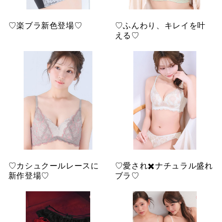
♡楽ブラ新色登場♡
♡ふんわり、キレイを叶
える♡
♡カシュクールレースに
♡愛され✖️ナチュラル盛れ
新作登場♡
ブラ♡