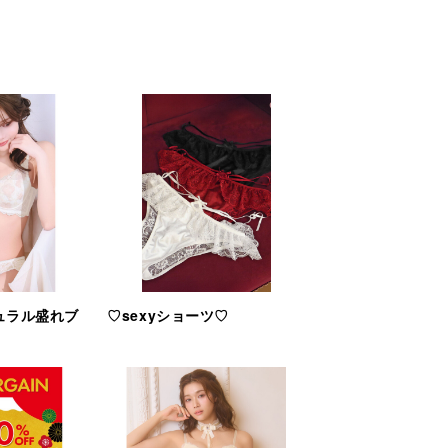
ュラル盛れブ
♡sexyショーツ♡