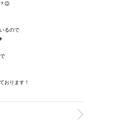
？😉
いるので
️
ので
ております！