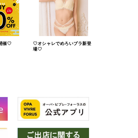
開催♡
♡オシャレでめろいブラ新登
場♡