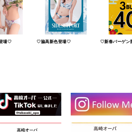
登場♡
♡脇高新色登場♡
♡新春バーゲン