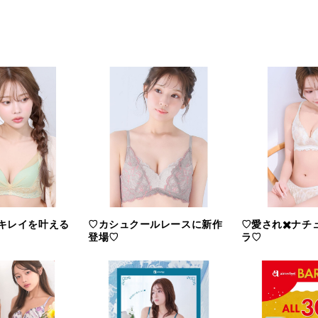
キレイを叶える
♡カシュクールレースに新作
♡愛され✖️ナチ
登場♡
ラ♡