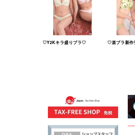
♡Y2Kキラ盛りブラ♡
♡楽ブラ新作