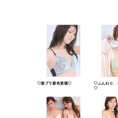
♡楽ブラ新色登場♡
♡ふんわり、
♡