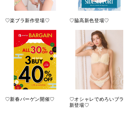
♡楽ブラ新作登場♡
♡脇高新色登場♡
♡新春バーゲン開催♡
♡オシャレでめろいブラ
新登場♡