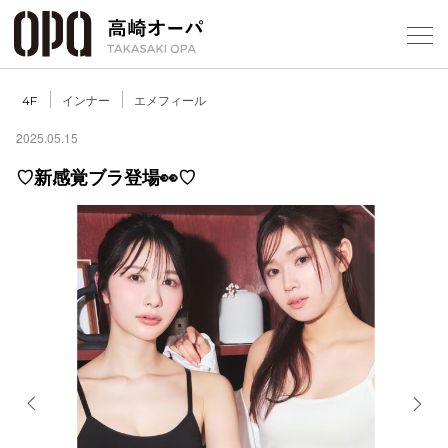
Foreign Customers
Select Language
▼
【
インナー
エメフィール
4F
2025.05.15
♡新感覚ブラ登場👀♡
フロアガ
ショップ
レストラ
施設案内
アクセス
Previous
Next
スタッフ