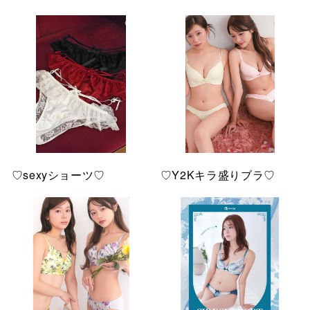
♡sexyショーツ♡
♡Y2Kキラ盛りブラ♡