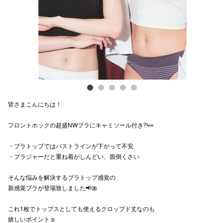
電話でお
公式SNS
企業情報
皆さまこんにちは！
お問い合わせ
フロントホックの超盛NWブラにキャミソール付き⁈👀
プライバシー
利用規約
・ブラトップではバストラインが下がって不安
・ブラジャーだと重ね着がしんどい、面倒くさい
ソーシャルメ
そんな悩みを解決するブラトップ感覚の
新感覚ブラが登場致しました📢🎀
これ1枚でトップスとしても使えるクロップド丈なのも
嬉しいポイント☺️
秋田オ