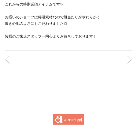
これからの時期必須アイテムです✨
高崎オ
お揃いのショーツは綿混素材なので肌当たりがやわらかく
新百合丘
履き心地のよさにもこだわりました◎
三宮オ
皆様のご来店スタッフ一同心よりお待ちしております！
キャナルシ
那覇オ
横浜ビ