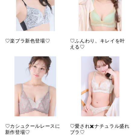
♡楽ブラ新色登場♡
♡ふんわり、キレイを叶
える♡
♡カシュクールレースに
♡愛され✖️ナチュラル盛れ
新作登場♡
ブラ♡