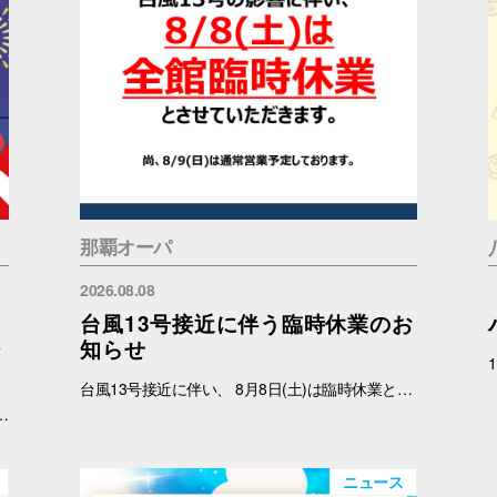
那覇オーパ
2026.08.08
台風13号接近に伴う臨時休業のお
ジ
知らせ
台風13号接近に伴い、 8月8日(土)は臨時休業と致します。 尚、8月9日(日)は通常営業予定しております。 ご理解のほどよろしくお願いいたします。
加条件：キャナルシティオーパのInstagramアカウント(＠canalcityopa)をフォロー 【注意事項】 ※参加の際はキャナルシティオーパアカウントのフォロー画面をご提示ください。 ※各日、景品がなくなり次第終了となります。 ※イラストはすべてイメージです。 ※おひとりさまにつき1回までご参加いただけます。
ニュース