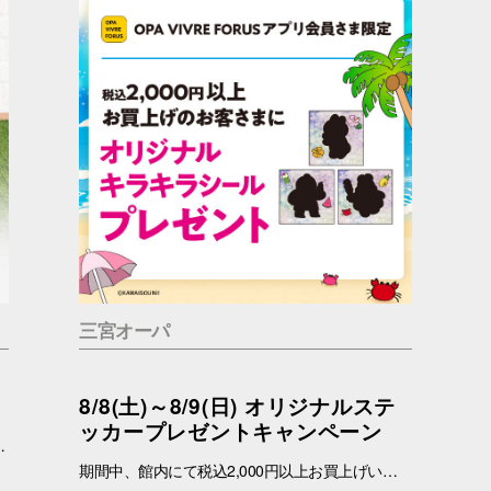
三宮オーパ
8/8(土)～8/9(日) オリジナルステ
ッカープレゼントキャンペーン
っているかもしれません。 問合せ先 一般社団法人アニマルウェルフェア福岡 050-1808-1937（11：00～19：00）
期間中、館内にて税込2,000円以上お買上げいただき、「OPA VIVRE FORUS アプリ」の対象画面をご提示いただいたお客さまに、先着でここでしか手に入らない「オリジナルキラキラステッカー」をプレゼントいたします！ ぜひこの機会に、お買い物と合わせて限定ノベルティをゲットしてください。 （※本企画は、アプリ会員さま限定となります） ■配布期間 2026年8月8日(土)～8月9日(日) ※各日の実施時間は、引換時間に準じます。 ※ノベルティはなくなり次第、配布を終了いたします。 ※一部実施していない店舗がございます。 ■ノベルティ内容 キラキラステッカー (全3種) ■引換条件 期間中、以下の2点を引換カウンターにてご提示ください。 ① 館内でお買上げいただいた、税込2,000円以上のレシート（合算可） ② 「OPA VIVRE FORUS アプリ」のクーポン画面 ■引換場所・引換時間 引換場所：1階 特設カウンター 引換時間：11:00 ～ 当日分がなくなり次第終了 ■注意事項 ※ノベルティは数量限定のため、なくなり次第終了となりますので予めご了承ください。 ※ノベルティはランダムでのお渡しとなります。重複した場合でも、種類の変更・交換はいたしかねます。 ※ノベルティの引き換えは、おひとりさま3枚までとなります。 ※お買上げレシートは、期間中の三宮オーパのものに限ります（一部対象外のショップ・商品がございます） ※三宮オーパのレシートのみ対象。館をまたいだレシートの合算は不可。 ※画像はイメージです。実際のノベルティとは異なる場合がございます。 ▼詳しくはコチラ▼ https://www.opa-club.com/contents/opanchuusagi_2026/ ▼アプリについて詳しくはこちら！ ▼ https://www.opa-club.com/contents/app/