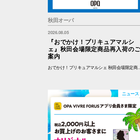
秋田オーパ
2026.08.05
『おでかけ！プリキュアマルシ
ェ』秋田会場限定商品再入荷の
案内
おでかけ！プリキュアマルシェ 秋田会場限定商品の再入荷を予定しております。 再入荷対象商品は下記をご覧ください。 【秋田限定】ランダム缶バッジ 全4種 各500円 【秋田限定】アクリルキーホルダー 全3種 1100円 【秋田限定】アクリルスタンド 全3種 1650円 ※納品後、準備が出来次第、販売を開始します。
ニュース