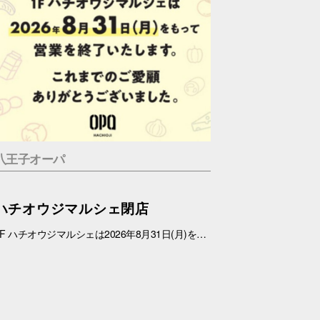
八王子オーパ
ハチオウジマルシェ閉店
1F ハチオウジマルシェは2026年8月31日(月)をもちまして、営業を終了させていただきます。 これまでのご愛顧ありがとうございました。 また、1Fフロアにつきましては、今冬にリニューアルを予定しております。