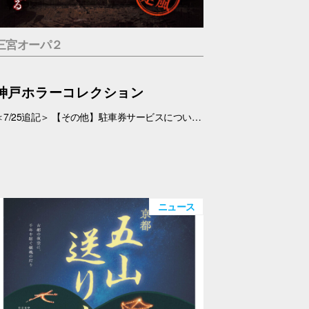
三宮オーパ２
神戸ホラーコレクション
＜7/25追記＞ 【その他】駐車券サービスについて、 対象外となっておりましたが、7/26(日)より、対象とさせていただきます。 ＜7/19追記＞ お化け屋敷の制作・プロデュース#エスプランニング が手掛ける本格お化け屋敷。 このお化け屋敷の主人公はあなたです。足を踏み入れてはいけない村に迷い込んだあなたの運命は…繋がる４つのストーリー 1.ルーム型「タブー」 友達を探している最中に、見つけた村を訪れたあなたの運命は…歩き回らないルーム型お化け屋敷です。狭い部屋内で繰り広げられる数々の恐怖体験… 2.暗闇型「ダークネス」 逃げた場所は、何も見えない闇… だが確実にあの化け物は私を追ってきている。手の感触を頼りに暗闇の中を進んで行く。暗闇に潜む化け物とは… 3.ウォークスルー型「ヴィレッジ」 暗闇を抜けてもまだ家の中だった…この家から外に出ろ！歩いて回る王道のお化け屋敷。とにかく前へ進み続けるしかない。 4.サウンド型「ドールズ」 私はあの化け物に見つからないように隠れた。私を探しているのは、あの化け物だけではない。ヘッドフォンだけで聞く恐怖。 【日程】 7/11(土)・7/12(日)、7/18(土)～9/23(水・祝) 【時間】 11:00～20:00(最終受付 19:30) 【場所】 5F 特設会場 【料金】 １.タブー 税込1,200円 ２.ダークネス 税込1,200円 ３.ヴィレッジ 税込1,500円 ４.ドールズ 税込1,200円 １～４セット券 税込4,500円 【その他】 ・入場券は会場のみでの販売となります。 ・お支払いは現金・PayPay（但しPayPayは7/18以降対応可能見込み） ・6才未満のお子さま、妊婦の方、アルコールを摂取されてる方は入場はご遠慮下さい。 ・駐車券サービスは対象外とさせていただきます。➡※7/26(日)より、対象となりました。
ニュース