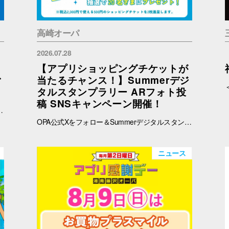
高崎オーパ
2026.07.28
【アプリショッピングチケットが
ご
当たるチャンス！】Summerデジ
タルスタンプラリー ARフォト投
稿 SNSキャンペーン開催！
予めご了承ください。 ※在庫状況についてのお問い合わせは回答いたしかねます。ご来店の上ご確認をお願い申し上げます。 ※ブラウザでご覧の方はバナー、OPAアプリでご覧の方はタイトルをタップすると秋田会場限定商品の紹介ページに遷移します。
OPA公式Xをフォロー＆Summerデジタルスタンプラリーで撮影したARフォトを投稿して、OPA VIVRE FORUSアプリのショッピングチケットをゲットしよう！ ■ 景品 500円分のアプリショッピングチケットを2枚（計1,000円分）を抽選で20名さまにプレゼント！ ※税込2,000円で使える500円のショッピングチケットを2枚進呈します。 ■ 応募期間 2026年8月1日(土) ～ 8月30日(日) 23:59まで ※当選者には8月31日(月)以降にDMにてご連絡いたします。 ■ 応募方法 OPA公式X（@opa_vivre_forus）をフォロー Summerデジタルスタンプラリーに参加して、ARフォトを撮影 ハッシュタグ「#おぱんちゅうさぎOPA」「#おぱんちゅうさぎFORUS」「#おぱんちゅうさぎVIVRE」のいずれかをつけて、撮影したARフォトを投稿！ ■ ご注意・各種規約 【撮影・投稿に関する注意】 撮影の際は、周囲のお客さまの通行の妨げにならないようご注意ください。 店内での撮影の際は、各店舗のルールやご案内に沿ってお楽しみください。 ARフォトの撮影、投稿するARフォトは、他のお客さまの顔等が映らないようご配慮をお願いいたします。 危険な行為（階段や無理な姿勢など）はお控えください。 【個人情報・権利に関する注意】 ARフォトの撮影・投稿にあたっては、他のお客さまのプライバシーにご配慮いただき、顔等が写り込まないようお願いいたします。 他のお客さまや第三者が写る場合は、必ずご本人の許可を得たうえで投稿してください。 投稿写真に含まれる著作物（ポスター・商品デザイン等）についてもご配慮ください。 SNSの性質上、投稿された写真は他の利用者に保存・共有される場合がございます。ご理解のうえご参加いただけますと幸いです。 【SNS投稿ルール】 投稿内容が公序良俗に反する場合や、不適切と判断される場合は応募対象外となります。 非公開アカウントからの投稿は応募対象外となる場合がございます。 ハッシュタグや応募条件を満たしていない場合、抽選対象外となる場合がございます。 【キャンペーン関連】 賞品の内容は予告なく変更となる場合がございます。 投稿いただいた画像は、当選者の選定のみに使用し、その他の目的で使用することはございません。
ニュース