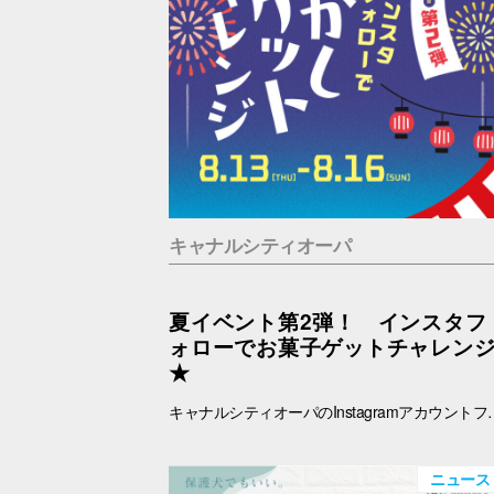
キャナルシティオーパ
夏イベント第2弾！ インスタフ
ォローでお菓子ゲットチャレン
★
キャナルシティオーパのInstagramアカウントフォローでお菓子ゲットに挑戦！ あなたは最大何個ゲットできる？？！！ ■抽選日時：8.13(木) ～8.16(日) 11：00～19：00 ■抽選会場：B1F ラフェスタ内特設会場 ■参
ニュース