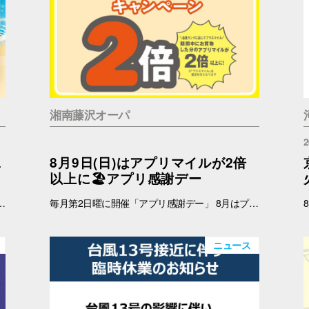
湘南藤沢オーパ
2
二
8月9日(日)はアプリマイルが2倍
以上に🏖️アプリ感謝デー
 インフォメーション 引換時間：10:00～21:00 ■注意事項 ※ノベルティは数量限定のため、なくなり次第終了となりますので予めご了承ください。 ※ノベルティの引き換えは、おひとりさま3枚までとなります。 ※お買上げレシートは、期間中の対象店舗のものに限ります（一部対象外のショップ・商品がございます） ※新百合丘オーパのレシートのみ対象。館をまたいだレシートの合算は不可。 ※絵柄はお選びいただけません。 ※画像はイメージです。 ＜レシート対象外ショップ＞ B1F：HIS 1F：調剤薬局 2F：フェリーチェデンタルクリニック、楽天モバイル、免許の窓口 4F：セレスの館 5F：ガールズミニョン、ガシャポンのデパート、ソフトバンク、なんぼや、ほけんの窓口
毎月第2日曜に開催「アプリ感謝デー」 8月はプラスマイルキャンペーンを実施いたします。 8月9日(日)に、オーパアプリを使ってお買物をすると、ランクに応じてアプリマイルが2倍以上になります。おトクな機会をお見逃しなく！ 【開催日】 8月9日(日) 【お買物プラスマイルキャンペーン】 8月9日(日)にオーパアプリを使ってお買物をすると、会員ランクに応じて下記のポイントが付与されます。 お会計の際にオーパアプリをレジスタッフにご提示ください。 【アプリマイル付与】 ダイヤモンド会員…1マイル＋1.5マイル プラチナ会員…1マイル＋1.3マイル ゴールド会員…1マイル＋1.2マイル シルバー会員…1マイル＋1.1マイル ブロンズ会員…1マイル＋1マイル ≪例≫・・・ダイヤモンド会員さまが期間中1万円以上のお買物 ➡通常10,000マイル＋15,000マイル＝合計25,000マイル ※プラス分のマイル加算予定日：2025年8月12日(水) ※期間中のプラスマイル分をまとめて加算します。 ※付与されるマイルはランクによって異なります。 ※キャンペーン最終日の営業終了時点のランクをもとに加算マイル数を算出いたします。 ※小数点以下の端数は切り捨てとなります。 -------------------------------------- ▽オーパ公式アプリダウンロードはこちら▽ App Storeはこちら Google Playはこちら ■オーパ公式アプリについて詳しくはこちら -------------------------------------- 【セルフレジではアプリマイルは付きません】 ※以下のお店ではショップスタッフのいるレジにて、オーパアプリをご提示ください。 ●2階 バーガーキング ●4階 セリア ●7階 無印良品 ※期間中にアプリを新規ダウンロードしていただいた方も対象となります。 ※一部対象外ショップがございます。 ➡詳しくはこちら -------------------------------------------
ニュース