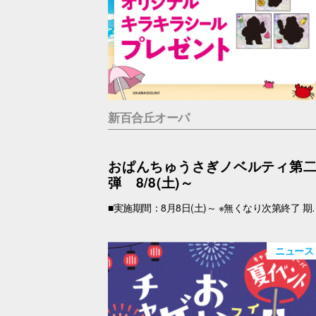
新百合丘オーパ
おぱんちゅうさぎノベルティ第
弾 8/8(土)～
■実施期間：8月8日(土)～ ※無くなり次第終了 期間中、税込2,000円以上(合算可)お買上げのOPA VIVRE FORUSアプリ会員さま限定で、「キラキラシール」 をプレゼント！ アプリの【クーポン画面】と【税込2,000円以上のレシート(合算可)】をお持ちの上、引換場所にお越しくださいませ。 ※新百合丘オーパのレシートのみ対象。館をまたいだレシートの合算は不可。 ※絵柄はお選びいただけません。 ■レシート対象期間 2026年8月8日(土)～ ■引換場所・引換時間 引換場所：B1F
ニュース