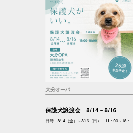
大分オーパ
保護犬譲渡会 8/14～8/16
日時 8/14（金）～8/16（日） 11：00～18：00 場所 3F特設会場 内容 まずは会いにくるだけで大丈夫。 抱っこして、ふれあって、その子の魅力を感じてください。 あなたを待っている子がいます。 運命の出会いが、待