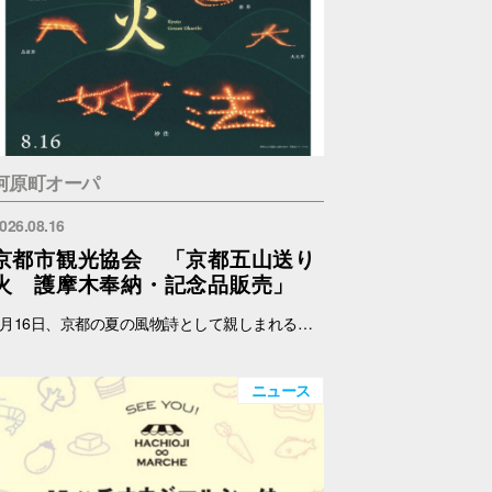
河原町オーパ
026.08.16
京都市観光協会 「京都五山送り
火 護摩木奉納・記念品販売」
8月16日、京都の夏の風物詩として親しまれる京都五山送り火が執り行われます。 京都市観光協会では、伝統あるこの行事をより多くの人に知ってもらい、身近に触れていただくため、五山送り火をモチーフにしたオリジナルの扇子、記念符、手ぬぐい及び五山共通護摩木を制作・販売します。 また、各山の点火時に用いられる護摩木を受付し、各山に奉納します。 これらの販売における売上の一部は、五山送り火行事の保存・継承のために役立てられます。 日時：8月14日(金)～15日(土) 11:00～17:00 場所：メインエントランス横 店頭スペース（サマンサタバサ前） 内容：五山共通護摩木奉納、記念品販売 ※なくなり次第終了 ※奉納する山はご指定いただけません。 護摩木奉納・記念品販売に関する詳細およびお問い合わせは、下記ホームページをご覧ください。 京都市観光協会 https://www.kyokanko.or.jp/news/20260731_1/ 京都観光Navi https://ja.kyoto.travel/event/major/okuribi/
ニュース