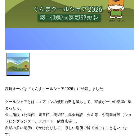
電話でお
公式SNS
企業情報
お問い合わせ
プライバシー
高崎オーパは『ぐんまクールシェア2026』に登録しました。
利用規約
ソーシャルメ
クールシェアとは、エアコンの使用台数を減らして、家族が一つの部屋に集
まったり、
公共施設（公民館、図書館、美術館、集会施設、公園等）や商業施設（ショ
ッピングセンター、デパート、飲食店等）、
自然の多い場所にでかけたりして、涼しい場所で皆で過ごすことをいいま
す。
秋田オ