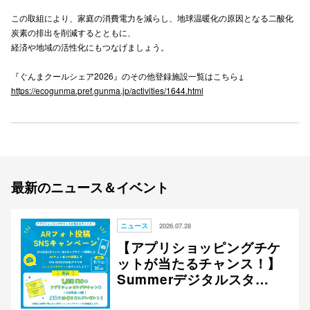
この取組により、家庭の消費電力を減らし、地球温暖化の原因となる二酸化
高崎オ
炭素の排出を削減するとともに、
経済や地域の活性化にもつなげましょう。
新百合丘
『ぐんまクールシェア2026』のその他登録施設一覧はこちら↓
三宮オ
https://ecogunma.pref.gunma.jp/activities/1644.html
キャナルシ
那覇オ
最新のニュース＆イベント
ニュース
2026.07.28
横浜ビ
【アプリショッピングチケ
ットが当たるチャンス！】
Summerデジタルスタン
プラリー ARフォト投稿 S