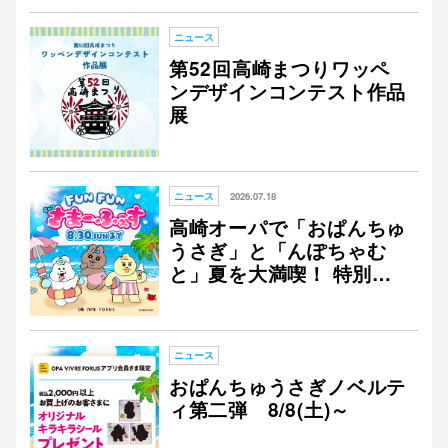
NSキャンペーン開催！
ニュース
仙台フォ
第52回高崎まつりワッペ
ンデザインコンテスト作品
展
ニュース
2026.07.18
高崎オーパで「おぱんちゅ
うさぎ」と「んぽちゃむ
と」夏を大満喫！ 特別な
コラボイベントを開催！
ニュース
おぱんちゅうさぎノベルテ
ィ第二弾 8/8(土)～