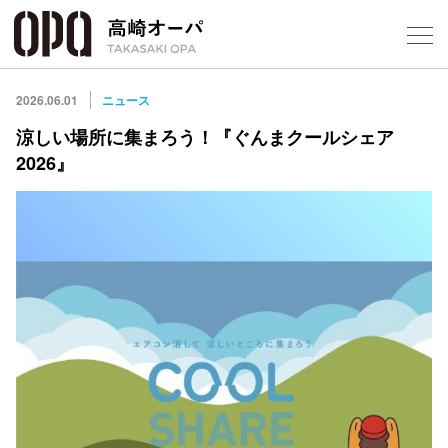
Foreign Customers
Select Language
▼
【
2026.06.01
ニュース
涼しい場所に集まろう！『ぐんまクールシェア
2026』
フロアガ
ショップ
レストラ
施設案内
アクセス
スタッフ