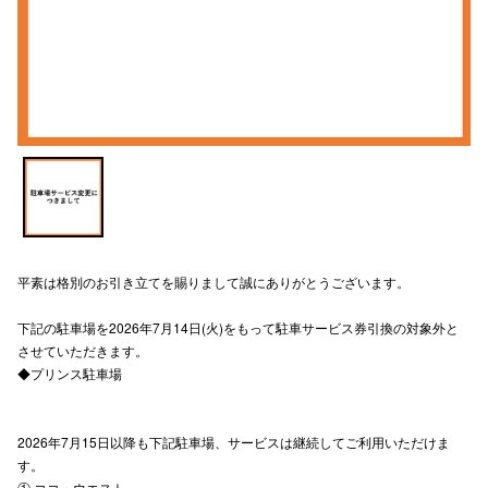
電話でお
公式SNS
企業情報
お問い合わせ
プライバシー
平素は格別のお引き立てを賜りまして誠にありがとうございます。
利用規約
下記の駐車場を2026年7月14日(火)をもって駐車サービス券引換の対象外と
させていただきます。
ソーシャルメ
◆プリンス駐車場
2026年7月15日以降も下記駐車場、サービスは継続してご利用いただけま
す。
秋田オ
① ココ・ウエスト