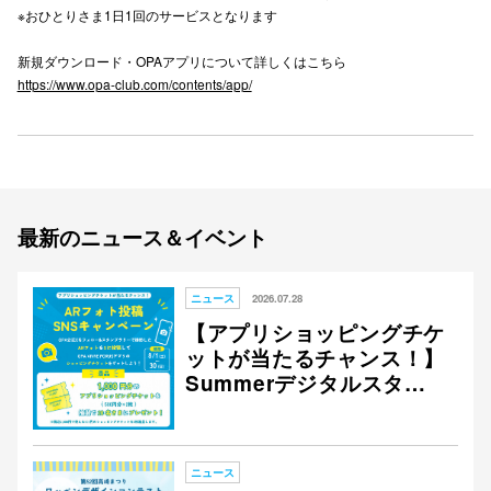
※おひとりさま1日1回のサービスとなります
仙台フォ
新規ダウンロード・OPAアプリについて詳しくはこちら
https://www.opa-club.com/contents/app/
最新のニュース＆イベント
ニュース
2026.07.28
【アプリショッピングチケ
ットが当たるチャンス！】
Summerデジタルスタン
プラリー ARフォト投稿 S
NSキャンペーン開催！
ニュース