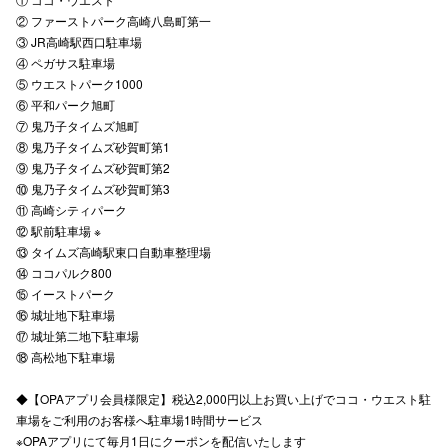
② ファーストパーク高崎八島町第一
高崎オ
③ JR高崎駅西口駐車場
④ ペガサス駐車場
新百合丘
⑤ ウエストパーク1000
⑥ 平和パーク旭町
三宮オ
⑦ 鬼乃子タイムズ旭町
⑧ 鬼乃子タイムズ砂賀町第1
キャナルシ
⑨ 鬼乃子タイムズ砂賀町第2
⑩ 鬼乃子タイムズ砂賀町第3
那覇オ
⑪ 高崎シティパーク
⑫ 駅前駐車場 ※
⑬ タイムズ高崎駅東口自動車整理場
⑭ ココパルク800
⑮ イーストパーク
⑯ 城址地下駐車場
⑰ 城址第二地下駐車場
横浜ビ
⑱ 高松地下駐車場
◆【OPAアプリ会員様限定】税込2,000円以上お買い上げでココ・ウエスト駐
車場をご利用のお客様へ駐車場1時間サービス
※OPAアプリにて毎月1日にクーポンを配信いたします