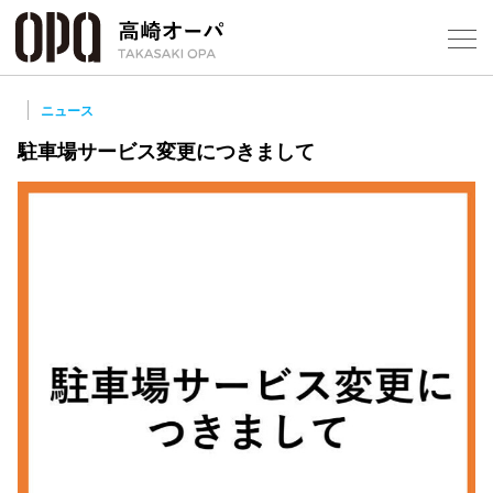
Foreign Customers
Select Language
▼
【
ニュース
駐車場サービス変更につきまして
フロアガ
ショップ
レストラ
施設案内
アクセス
スタッフ