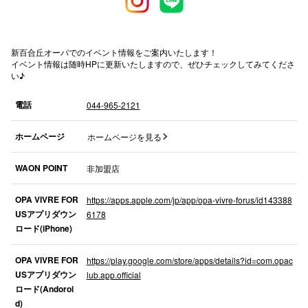
秋田オ
高崎オ
新百合丘オーパでのイベント情報をご案内いたします！
イベント情報は随時HPに更新いたしますので、ぜひチェックしてみてくださ
新百合丘
い♪
三宮オ
電話
044-965-2121
キャナルシ
ホームページ
ホームページを見る
那覇オ
WAON POINT
非加盟店
OPA VIVRE FOR
https://apps.apple.com/jp/app/opa-vivre-forus/id143388
USアプリダウン
6178
ロード(iPhone)
OPA VIVRE FOR
https://play.google.com/store/apps/details?id=com.opac
横浜ビ
USアプリダウン
lub.app.official
ロード(Andoroi
d)