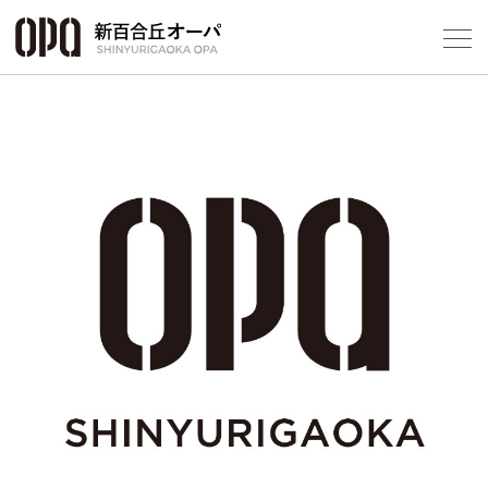
Foreign Customers
Select Language
▼
フロアガ
ショップ
レストラ
施設案内
アクセス