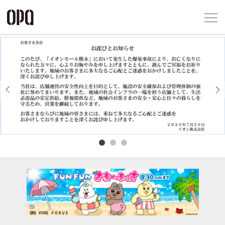
Foreign Customers
Select Language
▼
アクセス一覧
企業情報
お問い合わせ
Previous
Next
プライバシー
利用規約
ソーシャルメ
秋田オ
高崎オ