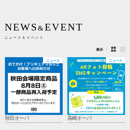
新百合丘
三宮オ
NEWS
EVENT
&
キャナルシ
ニュース＆イベント
那覇オ
表示
ニュース
ニュース
横浜ビ
秋田オーパ
高崎オーパ