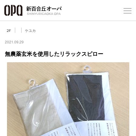
Foreign Customers
Select Language
▼
ケユカ
2F
2021.09.29
無農薬玄米を使用したリラックスピロー
フロアガ
ショップ
レストラ
施設案内
アクセス