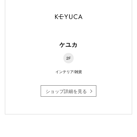
秋田オ
高崎オ
新百合丘
ケユカ
三宮オ
キャナルシ
2F
那覇オ
インテリア/雑貨
ショップ詳細を見る
横浜ビ