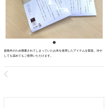
スタッフ
電話でお
公式SNS
規格外のため廃棄されてしまっていたお米を使用したアイテムを製造。冷や
企業情報
しても温めてもご使用いただけます。
お問い合わせ
プライバシー
利用規約
ソーシャルメ