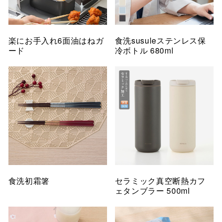
楽にお手入れ6面油はねガ
食洗susuleステンレス保
ード
冷ボトル 680ml
食洗初霜箸
セラミック真空断熱カフ
ェタンブラー 500ml