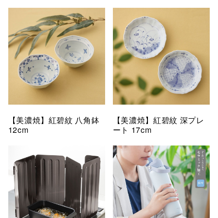
仙台フォ
【美濃焼】紅碧紋 八角鉢
【美濃焼】紅碧紋 深プレ
12cm
ート 17cm