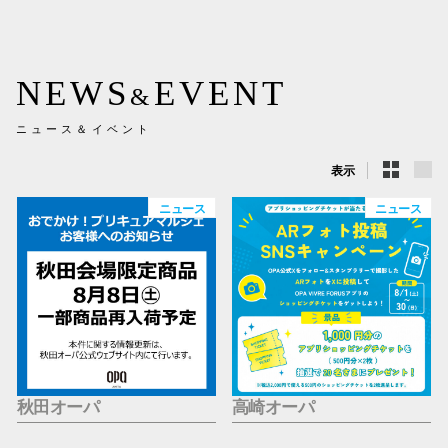
新百合丘
三宮オ
NEWS
EVENT
&
キャナルシ
ニュース＆イベント
那覇オ
表示
ニュース
ニュース
横浜ビ
秋田オーパ
高崎オーパ