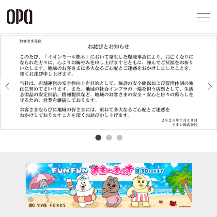
Foreign Customers
Select Language
▼
アクセス一覧
企業情報
お問い合わせ
Previous
Next
プライバシー
利用規約
ソーシャルメ
秋田オ
高崎オ