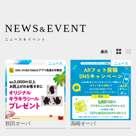
新百合丘
三宮オ
NEWS
EVENT
&
キャナルシ
ニュース＆イベント
那覇オ
表示
ニュース
ニュース
横浜ビ
秋田オーパ
高崎オーパ