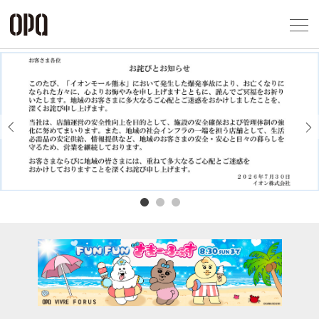
Foreign Customers
Select Language
▼
アクセス一覧
企業情報
お問い合わせ
Previous
Next
プライバシー
利用規約
ソーシャルメ
秋田オ
高崎オ