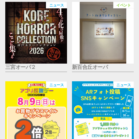
仙台フォ
ニュース
イベント
三宮オーパ２
新百合丘オーパ
ニュース
ニュース