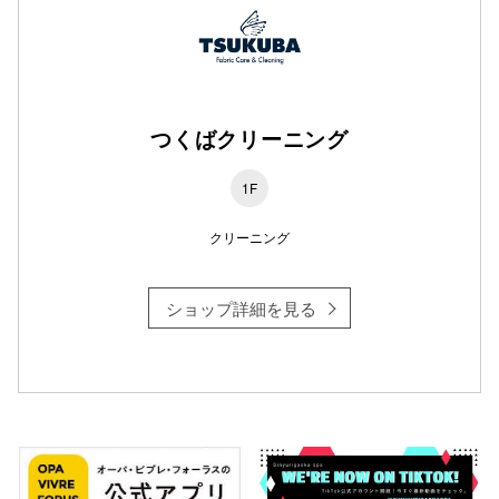
秋田オ
高崎オ
新百合丘
つくばクリーニング
三宮オ
1F
キャナルシ
クリーニング
那覇オ
ショップ詳細を見る
横浜ビ