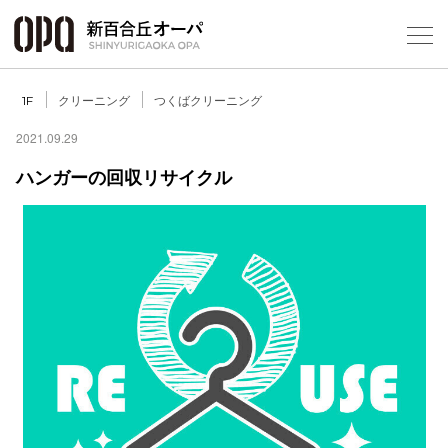
Foreign Customers
Select Language
▼
クリーニング
つくばクリーニング
1F
2021.09.29
ハンガーの回収リサイクル
フロアガ
ショップ
レストラ
施設案内
アクセス