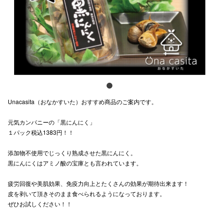
スタッフ
電話でお
公式SNS
Unacasita（おなかすいた）おすすめ商品のご案内です。
企業情報
元気カンパニーの「黒にんにく」
お問い合わせ
１パック税込1383円！！
プライバシー
添加物不使用でじっくり熟成させた黒にんにく。
利用規約
黒にんにくはアミノ酸の宝庫とも言われています。
ソーシャルメ
疲労回復や美肌効果、免疫力向上とたくさんの効果が期待出来ます！
皮を剥いて頂きそのまま食べられるようになっております。
ぜひお試しください！！