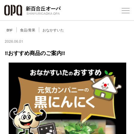
Foreign Customers
Select Language
▼
食品/青果
おなかすいた
B1F
2026.06.01
‼おすすめ商品のご案内‼
フロアガ
ショップ
レストラ
施設案内
アクセス