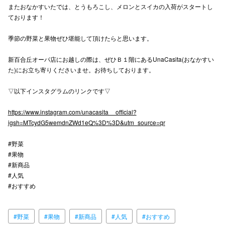
またおなかすいたでは、とうもろこし、メロンとスイカの入荷がスタートし
秋田オ
ております！
高崎オ
季節の野菜と果物ぜひ堪能して頂けたらと思います。
新百合丘
新百合丘オーパ店にお越しの際は、ぜひＢ１階にあるUnaCasita(おなかすい
た)にお立ち寄りくださいませ。お待ちしております。
三宮オ
▽以下インスタグラムのリンクです▽
キャナルシ
https://www.instagram.com/unacasita__official?
那覇オ
igsh=MTcydG5wemdnZWd1eQ%3D%3D&utm_source=qr
#野菜
#果物
#新商品
#人気
#おすすめ
横浜ビ
#野菜
#果物
#新商品
#人気
#おすすめ