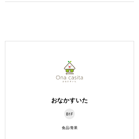
仙台フォ
おなかすいた
B1F
食品/青果