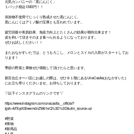
元気カンパニーの「黒にんにく」
１パック税込1383円！！
秋田オ
添加物不使用でじっくり熟成させた黒にんにく。
高崎オ
黒にんにくはアミノ酸の宝庫とも言われています。
疲労回復や美肌効果、免疫力向上とたくさんの効果が期待出来ます！
新百合丘
皮を剥いて頂きそのまま食べられるようになっております。
ぜひお試しください！！
三宮オ
またおなかすいたでは、とうもろこし、メロンとスイカの入荷がスタートしてお
キャナルシ
ります！
那覇オ
季節の野菜と果物ぜひ堪能して頂けたらと思います。
新百合丘オーパ店にお越しの際は、ぜひＢ１階にあるUnaCasita(おなかすいた)
にお立ち寄りくださいませ。お待ちしております。
▽以下インスタグラムのリンクです▽
https://www.instagram.com/unacasita__official?
igsh=MTcydG5wemdnZWd1eQ%3D%3D&utm_source=qr
横浜ビ
#野菜
#果物
#新商品
#人気