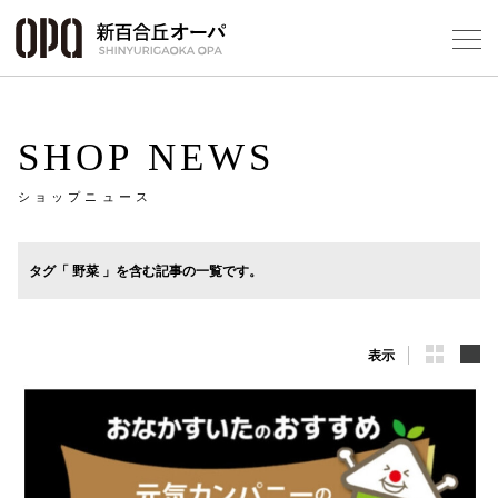
Foreign Customers
Select Language
▼
SHOP NEWS
ショップニュース
フロアガ
タグ「 野菜 」を含む記事の一覧です。
ショップ
表示
レストラ
施設案内
アクセス