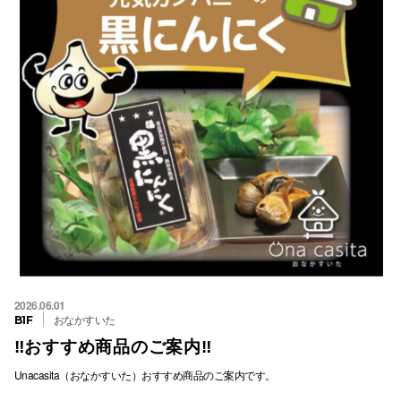
スタッフ
電話でお
公式SNS
企業情報
お問い合わせ
プライバシー
利用規約
2026.06.01
おなかすいた
B1F
ソーシャルメ
‼おすすめ商品のご案内‼
Unacasita（おなかすいた）おすすめ商品のご案内です。