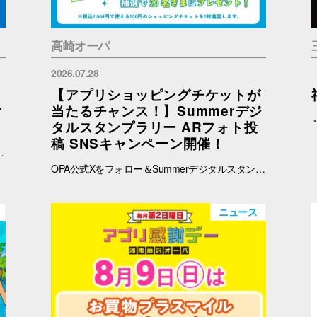
高崎オーパ
2026.07.28
【アプリショッピングチケットが
ご
当たるチャンス！】Summerデジ
タルスタンプラリー ARフォト投
稿 SNSキャンペーン開催！
予めご了承ください。 ※在庫状況についてのお問い合わせは回答いたしかねます。ご来店の上ご確認をお願い申し上げます。 ※ブラウザでご覧の方はバナー、OPAアプリでご覧の方はタイトルをタップすると秋田会場限定商品の紹介ページに遷移します。
OPA公式Xをフォロー＆Summerデジタルスタンプラリーで撮影したARフォトを投稿して、OPA VIVRE FORUSアプリのショッピングチケットをゲットしよう！ ■ 景品 500円分のアプリショッピングチケットを2枚（計1,000円分）を抽選で20名さまにプレゼント！ ※税込2,000円で使える500円のショッピングチケットを2枚進呈します。 ■ 応募期間 2026年8月1日(土) ～ 8月30日(日) 23:59まで ※当選者には8月31日(月)以降にDMにてご連絡いたします。 ■ 応募方法 OPA公式X（@opa_vivre_forus）をフォロー Summerデジタルスタンプラリーに参加して、ARフォトを撮影 ハッシュタグ「#おぱんちゅうさぎOPA」「#おぱんちゅうさぎFORUS」「#おぱんちゅうさぎVIVRE」のいずれかをつけて、撮影したARフォトを投稿！ ■ ご注意・各種規約 【撮影・投稿に関する注意】 撮影の際は、周囲のお客さまの通行の妨げにならないようご注意ください。 店内での撮影の際は、各店舗のルールやご案内に沿ってお楽しみください。 ARフォトの撮影、投稿するARフォトは、他のお客さまの顔等が映らないようご配慮をお願いいたします。 危険な行為（階段や無理な姿勢など）はお控えください。 【個人情報・権利に関する注意】 ARフォトの撮影・投稿にあたっては、他のお客さまのプライバシーにご配慮いただき、顔等が写り込まないようお願いいたします。 他のお客さまや第三者が写る場合は、必ずご本人の許可を得たうえで投稿してください。 投稿写真に含まれる著作物（ポスター・商品デザイン等）についてもご配慮ください。 SNSの性質上、投稿された写真は他の利用者に保存・共有される場合がございます。ご理解のうえご参加いただけますと幸いです。 【SNS投稿ルール】 投稿内容が公序良俗に反する場合や、不適切と判断される場合は応募対象外となります。 非公開アカウントからの投稿は応募対象外となる場合がございます。 ハッシュタグや応募条件を満たしていない場合、抽選対象外となる場合がございます。 【キャンペーン関連】 賞品の内容は予告なく変更となる場合がございます。 投稿いただいた画像は、当選者の選定のみに使用し、その他の目的で使用することはございません。
ニュース