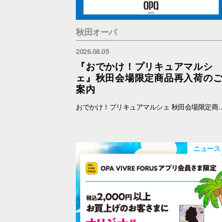
秋田オーパ
2026.08.05
『おでかけ！プリキュアマルシ
ェ』秋田会場限定商品再入荷の
案内
おでかけ！プリキュアマルシェ 秋田会場限定商品の再入荷を予定しております。 再入荷対象商品は下記をご覧ください。 【秋田限定】ランダム缶バッジ 全4種 各500円 【秋田限定】アクリルキーホルダー 全3種 1100円 【秋田限定】アクリルスタンド 全3種 1650円 ※納品後、準備が出来次第、販売を開始します。
ニュース