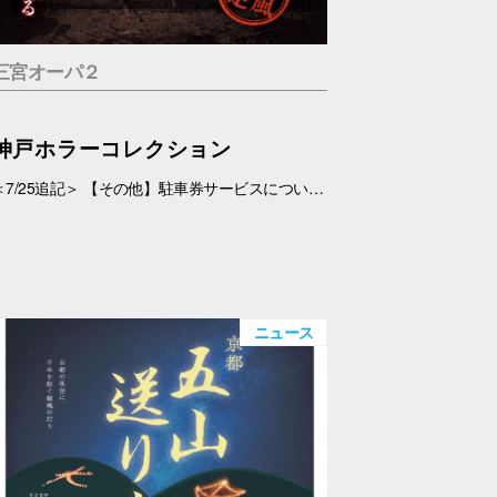
三宮オーパ２
神戸ホラーコレクション
＜7/25追記＞ 【その他】駐車券サービスについて、 対象外となっておりましたが、7/26(日)より、対象とさせていただきます。 ＜7/19追記＞ お化け屋敷の制作・プロデュース#エスプランニング が手掛ける本格お化け屋敷。 このお化け屋敷の主人公はあなたです。足を踏み入れてはいけない村に迷い込んだあなたの運命は…繋がる４つのストーリー 1.ルーム型「タブー」 友達を探している最中に、見つけた村を訪れたあなたの運命は…歩き回らないルーム型お化け屋敷です。狭い部屋内で繰り広げられる数々の恐怖体験… 2.暗闇型「ダークネス」 逃げた場所は、何も見えない闇… だが確実にあの化け物は私を追ってきている。手の感触を頼りに暗闇の中を進んで行く。暗闇に潜む化け物とは… 3.ウォークスルー型「ヴィレッジ」 暗闇を抜けてもまだ家の中だった…この家から外に出ろ！歩いて回る王道のお化け屋敷。とにかく前へ進み続けるしかない。 4.サウンド型「ドールズ」 私はあの化け物に見つからないように隠れた。私を探しているのは、あの化け物だけではない。ヘッドフォンだけで聞く恐怖。 【日程】 7/11(土)・7/12(日)、7/18(土)～9/23(水・祝) 【時間】 11:00～20:00(最終受付 19:30) 【場所】 5F 特設会場 【料金】 １.タブー 税込1,200円 ２.ダークネス 税込1,200円 ３.ヴィレッジ 税込1,500円 ４.ドールズ 税込1,200円 １～４セット券 税込4,500円 【その他】 ・入場券は会場のみでの販売となります。 ・お支払いは現金・PayPay（但しPayPayは7/18以降対応可能見込み） ・6才未満のお子さま、妊婦の方、アルコールを摂取されてる方は入場はご遠慮下さい。 ・駐車券サービスは対象外とさせていただきます。➡※7/26(日)より、対象となりました。
ニュース