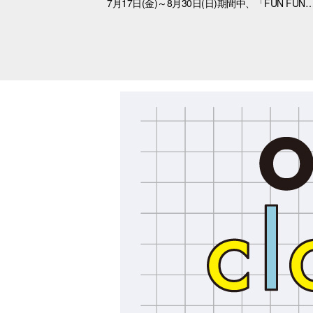
7月17日(金)～8月30日(日)期間中、「FUN FUNさまーふぇす」を開催。 大分オーパで「おぱんちゅうさぎ」と「んぽちゃむ」と夏を大満喫！ ポップでかわいいキービジュアルが館内を彩り、いつもと違うワクワクする空間に大変身。 さらに、スマホで気軽に参加できる「Summerデジタルスタンプラリー」や、アプリ会員さま限定の「オリジナルノベルティ」など、楽しいキャンペーンが盛りだくさん！ イベント一覧はこちら https://www.opa-club.com/contents/m_flash/oita/2026ffsf/ 各イベントの詳細は、タイトルを選択してください。 ★オリジナルステッカープレゼントキ