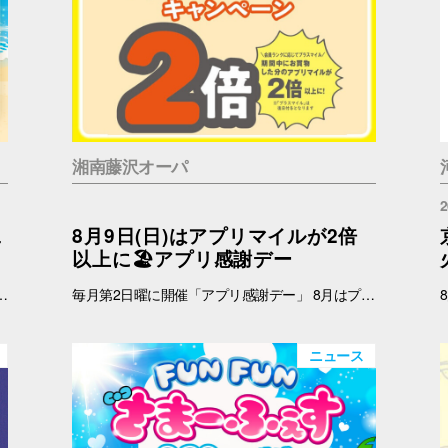
湘南藤沢オーパ
2
二
8月9日(日)はアプリマイルが2倍
以上に🏖️アプリ感謝デー
 インフォメーション 引換時間：10:00～21:00 ■注意事項 ※ノベルティは数量限定のため、なくなり次第終了となりますので予めご了承ください。 ※ノベルティの引き換えは、おひとりさま3枚までとなります。 ※お買上げレシートは、期間中の対象店舗のものに限ります（一部対象外のショップ・商品がございます） ※新百合丘オーパのレシートのみ対象。館をまたいだレシートの合算は不可。 ※絵柄はお選びいただけません。 ※画像はイメージです。 ＜レシート対象外ショップ＞ B1F：HIS 1F：調剤薬局 2F：フェリーチェデンタルクリニック、楽天モバイル、免許の窓口 4F：セレスの館 5F：ガールズミニョン、ガシャポンのデパート、ソフトバンク、なんぼや、ほけんの窓口
毎月第2日曜に開催「アプリ感謝デー」 8月はプラスマイルキャンペーンを実施いたします。 8月9日(日)に、オーパアプリを使ってお買物をすると、ランクに応じてアプリマイルが2倍以上になります。おトクな機会をお見逃しなく！ 【開催日】 8月9日(日) 【お買物プラスマイルキャンペーン】 8月9日(日)にオーパアプリを使ってお買物をすると、会員ランクに応じて下記のポイントが付与されます。 お会計の際にオーパアプリをレジスタッフにご提示ください。 【アプリマイル付与】 ダイヤモンド会員…1マイル＋1.5マイル プラチナ会員…1マイル＋1.3マイル ゴールド会員…1マイル＋1.2マイル シルバー会員…1マイル＋1.1マイル ブロンズ会員…1マイル＋1マイル ≪例≫・・・ダイヤモンド会員さまが期間中1万円以上のお買物 ➡通常10,000マイル＋15,000マイル＝合計25,000マイル ※プラス分のマイル加算予定日：2025年8月12日(水) ※期間中のプラスマイル分をまとめて加算します。 ※付与されるマイルはランクによって異なります。 ※キャンペーン最終日の営業終了時点のランクをもとに加算マイル数を算出いたします。 ※小数点以下の端数は切り捨てとなります。 -------------------------------------- ▽オーパ公式アプリダウンロードはこちら▽ App Storeはこちら Google Playはこちら ■オーパ公式アプリについて詳しくはこちら -------------------------------------- 【セルフレジではアプリマイルは付きません】 ※以下のお店ではショップスタッフのいるレジにて、オーパアプリをご提示ください。 ●2階 バーガーキング ●4階 セリア ●7階 無印良品 ※期間中にアプリを新規ダウンロードしていただいた方も対象となります。 ※一部対象外ショップがございます。 ➡詳しくはこちら -------------------------------------------
ニュース