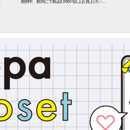
ャンペーン 第2弾★ 8/15(土)・16(日)限定、アプリ会員限定おぱんちゅうさぎコラボ オリジナルキラキラステッカーをプレゼント！
期間中、館内にて税込2,000円以上お買上げいただき、「OPA VIVRE FORUS アプリ」の対象画面をご提示いただいたお客さまに、先着でここでしか手に入らない「オリジナルキラキラステッカー」をプレゼントいたします！ ぜひこの機会に、お買い物と合わせて限定ノベルティをゲットしてください。 （※本企画は、アプリ会員さま限定となります） ■配布期間 2026年8月8日(土)～8月9日(日) ※各日の実施時間は、引換時間に準じます。 ※ノベルティはなくなり次第、配布を終了いたします。 ※一部実施していない店舗がございます。 ■ノベルティ内容 キラキラステッカー (全3種) ■引換条件 期間中、以下の2点を引換カウンターにてご提示ください。 ① 館内でお買上げいただいた、税込2,000円以上のレシート（合算可） ② 「OPA VIVRE FORUS アプリ」のクーポン画面 ■引換場所・引換時間 引換場所：1階 特設カウンター 引換時間：11:00 ～ 当日分がなくなり次第終了 ■注意事項 ※ノベルティは数量限定のため、なくなり次第終了となりますので予めご了承ください。 ※ノベルティはランダムでのお渡しとなります。重複した場合でも、種類の変更・交換はいたしかねます。 ※ノベルティの引き換えは、おひとりさま3枚までとなります。 ※お買上げレシートは、期間中の三宮オーパのものに限ります（一部対象外のショップ・商品がございます） ※三宮オーパのレシートのみ対象。館をまたいだレシートの合算は不可。 ※画像はイメージです。実際のノベルティとは異なる場合がございます。 ▼詳しくはコチラ▼ https://www.opa-club.com/contents/opanchuusagi_2026/ ▼アプリについて詳しくはこちら！ ▼ https://www.opa-club.com/contents/app/