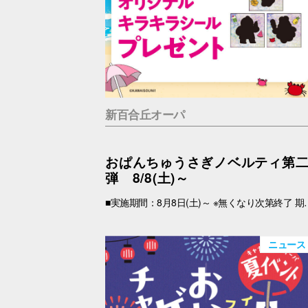
新百合丘オーパ
おぱんちゅうさぎノベルティ第
弾 8/8(土)～
■実施期間：8月8日(土)～ ※無くなり次第終了 期間中、税込2,000円以上(合算可)お買上げのOPA VIVRE FORUSアプリ会員さま限定で、「キラキラシール」 をプレゼント！ アプリの【クーポン画面】と【税込2,000円以上のレシート(合算可)】をお持ちの上、引換場所にお越しくださいませ。 ※新百合丘オーパのレシートのみ対象。館をまたいだレシートの合算は不可。 ※絵柄はお選びいただけません。 ■レシート対象期間 2026年8月8日(土)～ ■引換場所・引換時間 引換場所：B1F
ニュース