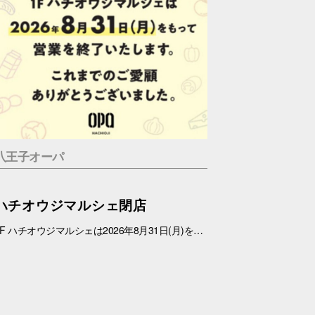
八王子オーパ
ハチオウジマルシェ閉店
1F ハチオウジマルシェは2026年8月31日(月)をもちまして、営業を終了させていただきます。 これまでのご愛顧ありがとうございました。 また、1Fフロアにつきましては、今冬にリニューアルを予定しております。