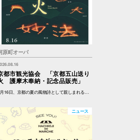
河原町オーパ
026.08.16
京都市観光協会 「京都五山送り
火 護摩木奉納・記念品販売」
8月16日、京都の夏の風物詩として親しまれる京都五山送り火が執り行われます。 京都市観光協会では、伝統あるこの行事をより多くの人に知ってもらい、身近に触れていただくため、五山送り火をモチーフにしたオリジナルの扇子、記念符、手ぬぐい及び五山共通護摩木を制作・販売します。 また、各山の点火時に用いられる護摩木を受付し、各山に奉納します。 これらの販売における売上の一部は、五山送り火行事の保存・継承のために役立てられます。 日時：8月14日(金)～15日(土) 11:00～17:00 場所：メインエントランス横 店頭スペース（サマンサタバサ前） 内容：五山共通護摩木奉納、記念品販売 ※なくなり次第終了 ※奉納する山はご指定いただけません。 護摩木奉納・記念品販売に関する詳細およびお問い合わせは、下記ホームページをご覧ください。 京都市観光協会 https://www.kyokanko.or.jp/news/20260731_1/ 京都観光Navi https://ja.kyoto.travel/event/major/okuribi/
ニュース