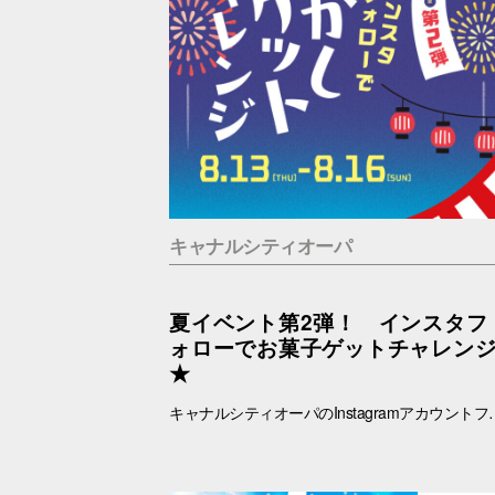
キャナルシティオーパ
夏イベント第2弾！ インスタフ
ォローでお菓子ゲットチャレン
★
キャナルシティオーパのInstagramアカウントフォローでお菓子ゲットに挑戦！ あなたは最大何個ゲットできる？？！！ ■抽選日時：8.13(木) ～8.16(日) 11：00～19：00 ■抽選会場：B1F ラフェスタ内特設会場 ■参