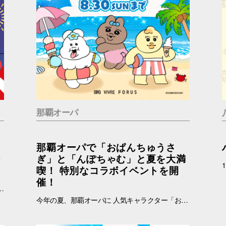
那覇オーパ
那覇オーパで「おぱんちゅうさ
ジ
ぎ」と「んぽちゃむ」と夏を大満
喫！ 特別なコラボイベントを開
催！
加条件：キャナルシティオーパのInstagramアカウント(＠canalcityopa)をフォロー 【注意事項】 ※参加の際はキャナルシティオーパアカウントのフォロー画面をご提示ください。 ※各日、景品がなくなり次第終了となります。 ※イラストはすべてイメージです。 ※おひとりさまにつき1回までご参加いただけます。
今年の夏、那覇オーパに 人気キャラクター「おぱんちゅうさぎ」「んぽちゃむ」が登場します！ ポップでかわいいキービジュアルが館内を彩り、いつもと違うワクワクする空間に大変身。 さらに、スマホで気軽に参加できる「Summerデジタルスタンプラリー」など、楽しい企画が盛りだくさん！ お買い物をしながら、おぱんちゅうさぎたちと一緒に楽しい夏の思い出を作ってみませんか？ みなさまのご来店をお待ちしております！ ▼詳しくはコチラ▼ https://www.opa-club.com/contents/opanchuusagi_2026/ コラボ期間：2026年6月26日(金)～2025年8月30日(日) ※一部店舗では実施期間が異なります。 ※一部実施していない店舗がございます。