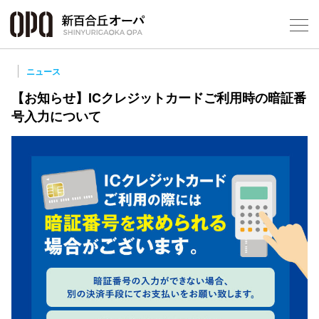
Foreign Customers
Select Language
▼
ニュース
【お知らせ】ICクレジットカードご利用時の暗証番
号入力について
フロアガ
ショップ
レストラ
施設案内
アクセス