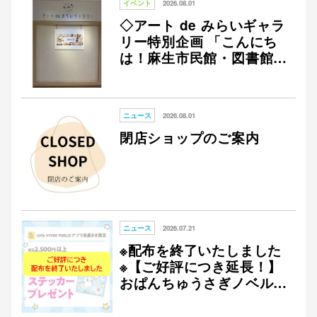
イベント
2026.08.01
◇アート de みらいギャラ
リー特別企画 「こんにち
は！麻生市民館・図書館で
仙台フォ
す」◇
ニュース
2026.08.01
閉店ショップのご案内
ニュース
2026.07.21
※配布を終了いたしました
※【ご好評につき延長！】
おぱんちゅうさぎノベルテ
ィ第一弾