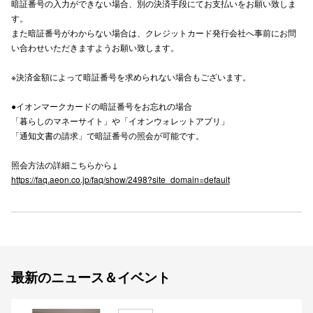
暗証番号の入力ができない場合、別の決済手段にてお支払いをお願い致しま
す。
秋田オ
また暗証番号がわからない場合は、クレジットカード発行会社へ事前にお問
高崎オ
い合わせいただきますようお願い致します。
新百合丘
※決済金額によって暗証番号を求められない場合もございます。
三宮オ
●イオンマークカードの暗証番号をお忘れの場合
「暮らしのマネーサイト」や「イオンウォレットアプリ」
キャナルシ
「通知文書の請求」で暗証番号の照会が可能です。
那覇オ
照会方法の詳細こちらから↓
https://faq.aeon.co.jp/faq/show/2498?site_domain=default
横浜ビ
最新のニュース＆イベント