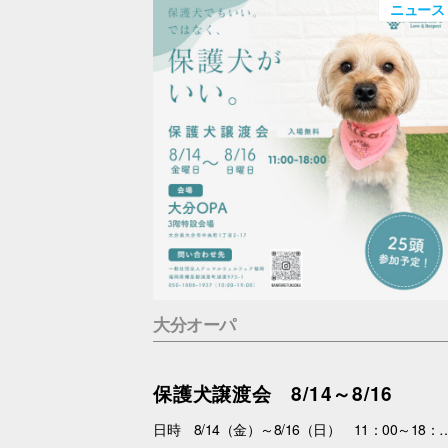
ニュース
大分オーパ
保護犬譲渡会 8/14～8/16
日時 8/14（金）～8/16（日） 11：00～18：00 場所 3F特設会場 内容 まずは会いにくるだけで大丈夫。 抱っこして、ふれあって、その子の魅力を感じてください。 あなたを待っている子がいます。 運命の出会いが、待