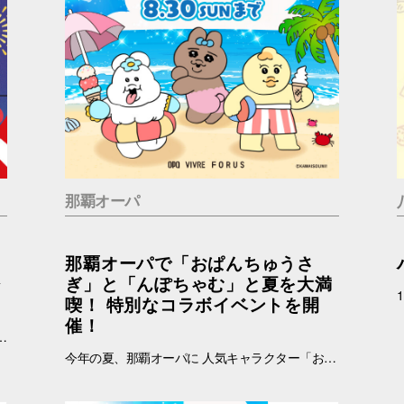
那覇オーパ
那覇オーパで「おぱんちゅうさ
ジ
ぎ」と「んぽちゃむ」と夏を大満
喫！ 特別なコラボイベントを開
催！
加条件：キャナルシティオーパのInstagramアカウント(＠canalcityopa)をフォロー 【注意事項】 ※参加の際はキャナルシティオーパアカウントのフォロー画面をご提示ください。 ※各日、景品がなくなり次第終了となります。 ※イラストはすべてイメージです。 ※おひとりさまにつき1回までご参加いただけます。
今年の夏、那覇オーパに 人気キャラクター「おぱんちゅうさぎ」「んぽちゃむ」が登場します！ ポップでかわいいキービジュアルが館内を彩り、いつもと違うワクワクする空間に大変身。 さらに、スマホで気軽に参加できる「Summerデジタルスタンプラリー」など、楽しい企画が盛りだくさん！ お買い物をしながら、おぱんちゅうさぎたちと一緒に楽しい夏の思い出を作ってみませんか？ みなさまのご来店をお待ちしております！ ▼詳しくはコチラ▼ https://www.opa-club.com/contents/opanchuusagi_2026/ コラボ期間：2026年6月26日(金)～2025年8月30日(日) ※一部店舗では実施期間が異なります。 ※一部実施していない店舗がございます。