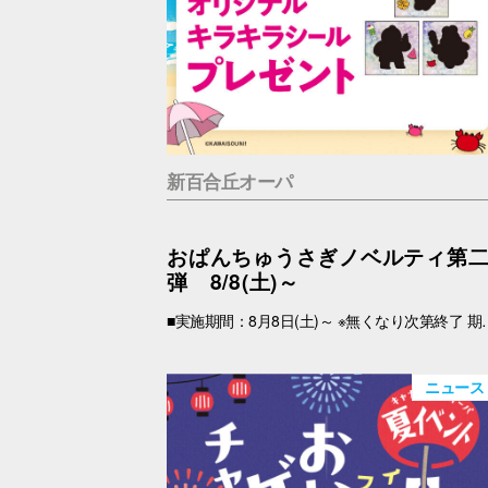
新百合丘オーパ
おぱんちゅうさぎノベルティ第
弾 8/8(土)～
■実施期間：8月8日(土)～ ※無くなり次第終了 期間中、税込2,000円以上(合算可)お買上げのOPA VIVRE FORUSアプリ会員さま限定で、「キラキラシール」 をプレゼント！ アプリの【クーポン画面】と【税込2,000円以上のレシート(合算可)】をお持ちの上、引換場所にお越しくださいませ。 ※新百合丘オーパのレシートのみ対象。館をまたいだレシートの合算は不可。 ※絵柄はお選びいただけません。 ■レシート対象期間 2026年8月8日(土)～ ■引換場所・引換時間 引換場所：B1F
ニュース