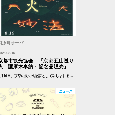
河原町オーパ
026.08.16
京都市観光協会 「京都五山送り
火 護摩木奉納・記念品販売」
8月16日、京都の夏の風物詩として親しまれる京都五山送り火が執り行われます。 京都市観光協会では、伝統あるこの行事をより多くの人に知ってもらい、身近に触れていただくため、五山送り火をモチーフにしたオリジナルの扇子、記念符、手ぬぐい及び五山共通護摩木を制作・販売します。 また、各山の点火時に用いられる護摩木を受付し、各山に奉納します。 これらの販売における売上の一部は、五山送り火行事の保存・継承のために役立てられます。 日時：8月14日(金)～15日(土) 11:00～17:00 場所：メインエントランス横 店頭スペース（サマンサタバサ前） 内容：五山共通護摩木奉納、記念品販売 ※なくなり次第終了 ※奉納する山はご指定いただけません。 護摩木奉納・記念品販売に関する詳細およびお問い合わせは、下記ホームページをご覧ください。 京都市観光協会 https://www.kyokanko.or.jp/news/20260731_1/ 京都観光Navi https://ja.kyoto.travel/event/major/okuribi/
ニュース