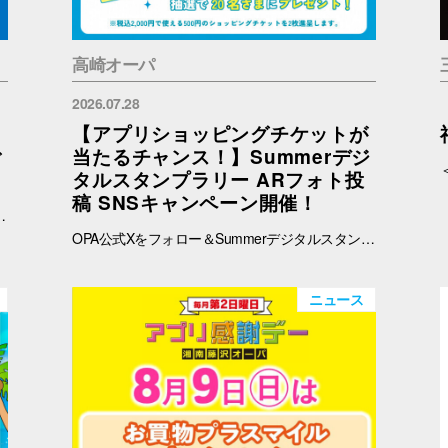
高崎オーパ
2026.07.28
【アプリショッピングチケットが
ご
当たるチャンス！】Summerデジ
タルスタンプラリー ARフォト投
稿 SNSキャンペーン開催！
予めご了承ください。 ※在庫状況についてのお問い合わせは回答いたしかねます。ご来店の上ご確認をお願い申し上げます。 ※ブラウザでご覧の方はバナー、OPAアプリでご覧の方はタイトルをタップすると秋田会場限定商品の紹介ページに遷移します。
OPA公式Xをフォロー＆Summerデジタルスタンプラリーで撮影したARフォトを投稿して、OPA VIVRE FORUSアプリのショッピングチケットをゲットしよう！ ■ 景品 500円分のアプリショッピングチケットを2枚（計1,000円分）を抽選で20名さまにプレゼント！ ※税込2,000円で使える500円のショッピングチケットを2枚進呈します。 ■ 応募期間 2026年8月1日(土) ～ 8月30日(日) 23:59まで ※当選者には8月31日(月)以降にDMにてご連絡いたします。 ■ 応募方法 OPA公式X（@opa_vivre_forus）をフォロー Summerデジタルスタンプラリーに参加して、ARフォトを撮影 ハッシュタグ「#おぱんちゅうさぎOPA」「#おぱんちゅうさぎFORUS」「#おぱんちゅうさぎVIVRE」のいずれかをつけて、撮影したARフォトを投稿！ ■ ご注意・各種規約 【撮影・投稿に関する注意】 撮影の際は、周囲のお客さまの通行の妨げにならないようご注意ください。 店内での撮影の際は、各店舗のルールやご案内に沿ってお楽しみください。 ARフォトの撮影、投稿するARフォトは、他のお客さまの顔等が映らないようご配慮をお願いいたします。 危険な行為（階段や無理な姿勢など）はお控えください。 【個人情報・権利に関する注意】 ARフォトの撮影・投稿にあたっては、他のお客さまのプライバシーにご配慮いただき、顔等が写り込まないようお願いいたします。 他のお客さまや第三者が写る場合は、必ずご本人の許可を得たうえで投稿してください。 投稿写真に含まれる著作物（ポスター・商品デザイン等）についてもご配慮ください。 SNSの性質上、投稿された写真は他の利用者に保存・共有される場合がございます。ご理解のうえご参加いただけますと幸いです。 【SNS投稿ルール】 投稿内容が公序良俗に反する場合や、不適切と判断される場合は応募対象外となります。 非公開アカウントからの投稿は応募対象外となる場合がございます。 ハッシュタグや応募条件を満たしていない場合、抽選対象外となる場合がございます。 【キャンペーン関連】 賞品の内容は予告なく変更となる場合がございます。 投稿いただいた画像は、当選者の選定のみに使用し、その他の目的で使用することはございません。
ニュース