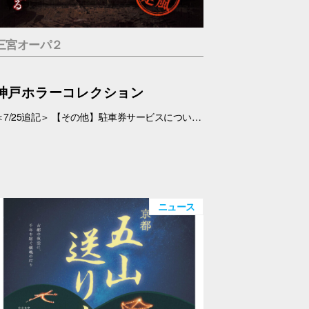
三宮オーパ２
神戸ホラーコレクション
＜7/25追記＞ 【その他】駐車券サービスについて、 対象外となっておりましたが、7/26(日)より、対象とさせていただきます。 ＜7/19追記＞ お化け屋敷の制作・プロデュース#エスプランニング が手掛ける本格お化け屋敷。 このお化け屋敷の主人公はあなたです。足を踏み入れてはいけない村に迷い込んだあなたの運命は…繋がる４つのストーリー 1.ルーム型「タブー」 友達を探している最中に、見つけた村を訪れたあなたの運命は…歩き回らないルーム型お化け屋敷です。狭い部屋内で繰り広げられる数々の恐怖体験… 2.暗闇型「ダークネス」 逃げた場所は、何も見えない闇… だが確実にあの化け物は私を追ってきている。手の感触を頼りに暗闇の中を進んで行く。暗闇に潜む化け物とは… 3.ウォークスルー型「ヴィレッジ」 暗闇を抜けてもまだ家の中だった…この家から外に出ろ！歩いて回る王道のお化け屋敷。とにかく前へ進み続けるしかない。 4.サウンド型「ドールズ」 私はあの化け物に見つからないように隠れた。私を探しているのは、あの化け物だけではない。ヘッドフォンだけで聞く恐怖。 【日程】 7/11(土)・7/12(日)、7/18(土)～9/23(水・祝) 【時間】 11:00～20:00(最終受付 19:30) 【場所】 5F 特設会場 【料金】 １.タブー 税込1,200円 ２.ダークネス 税込1,200円 ３.ヴィレッジ 税込1,500円 ４.ドールズ 税込1,200円 １～４セット券 税込4,500円 【その他】 ・入場券は会場のみでの販売となります。 ・お支払いは現金・PayPay（但しPayPayは7/18以降対応可能見込み） ・6才未満のお子さま、妊婦の方、アルコールを摂取されてる方は入場はご遠慮下さい。 ・駐車券サービスは対象外とさせていただきます。➡※7/26(日)より、対象となりました。
ニュース