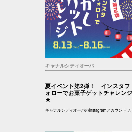
キャナルシティオーパ
夏イベント第2弾！ インスタフ
ォローでお菓子ゲットチャレン
★
キャナルシティオーパのInstagramアカウントフォローでお菓子ゲットに挑戦！ あなたは最大何個ゲットできる？？！！ ■抽選日時：8.13(木) ～8.16(日) 11：00～19：00 ■抽選会場：B1F ラフェスタ内特設会場 ■参