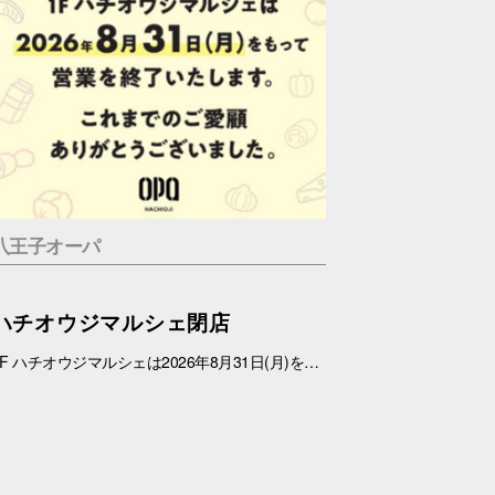
八王子オーパ
ハチオウジマルシェ閉店
1F ハチオウジマルシェは2026年8月31日(月)をもちまして、営業を終了させていただきます。 これまでのご愛顧ありがとうございました。 また、1Fフロアにつきましては、今冬にリニューアルを予定しております。