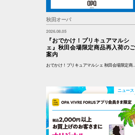
秋田オーパ
2026.08.05
『おでかけ！プリキュアマルシ
ェ』秋田会場限定商品再入荷の
案内
おでかけ！プリキュアマルシェ 秋田会場限定商品の再入荷を予定しております。 再入荷対象商品は下記をご覧ください。 【秋田限定】ランダム缶バッジ 全4種 各500円 【秋田限定】アクリルキーホルダー 全3種 1100円 【秋田限定】アクリルスタンド 全3種 1650円 ※納品後、準備が出来次第、販売を開始します。
ニュース