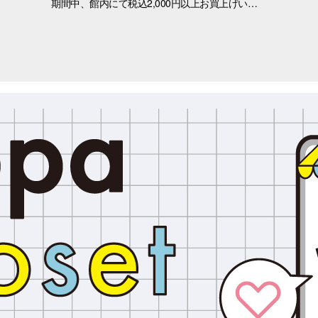
期間中、館内にて税込2,000円以上お買上げいただき、「OPA VIVRE FORUS アプリ」の対象画面をご提示いただいたお客さまに、先着でここでしか手に入らない「オリジナルキラキラステッカー」をプレゼントいたします！ ぜひこの機会に、お買い物と合わせて限定ノベルティをゲットしてください。 （※本企画は、アプリ会員さま限定となります） ■配布期間 2026年8月8日(土)～8月9日(日) ※各日の実施時間は、引換時間に準じます。 ※ノベルティはなくなり次第、配布を終了いたします。 ※一部実施していない店舗がございます。 ■ノベルティ内容 キラキラステッカー (全3種) ■引換条件 期間中、以下の2点を引換カウンターにてご提示ください。 ① 館内でお買上げいただいた、税込2,000円以上のレシート（合算可） ② 「OPA VIVRE FORUS アプリ」のクーポン画面 ■引換場所・引換時間 引換場所：1階 特設カウンター 引換時間：11:00 ～ 当日分がなくなり次第終了 ■注意事項 ※ノベルティは数量限定のため、なくなり次第終了となりますので予めご了承ください。 ※ノベルティはランダムでのお渡しとなります。重複した場合でも、種類の変更・交換はいたしかねます。 ※ノベルティの引き換えは、おひとりさま3枚までとなります。 ※お買上げレシートは、期間中の三宮オーパのものに限ります（一部対象外のショップ・商品がございます） ※三宮オーパのレシートのみ対象。館をまたいだレシートの合算は不可。 ※画像はイメージです。実際のノベルティとは異なる場合がございます。 ▼詳しくはコチラ▼ https://www.opa-club.com/contents/opanchuusagi_2026/ ▼アプリについて詳しくはこちら！ ▼ https://www.opa-club.com/contents/app/