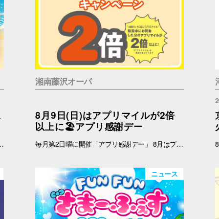
湘南藤沢オーパ
2
二
8月9日(日)はアプリマイルが2倍
以上に🏖️アプリ感謝デー
 インフォメーション 引換時間：10:00～21:00 ■注意事項 ※ノベルティは数量限定のため、なくなり次第終了となりますので予めご了承ください。 ※ノベルティの引き換えは、おひとりさま3枚までとなります。 ※お買上げレシートは、期間中の対象店舗のものに限ります（一部対象外のショップ・商品がございます） ※新百合丘オーパのレシートのみ対象。館をまたいだレシートの合算は不可。 ※絵柄はお選びいただけません。 ※画像はイメージです。 ＜レシート対象外ショップ＞ B1F：HIS 1F：調剤薬局 2F：フェリーチェデンタルクリニック、楽天モバイル、免許の窓口 4F：セレスの館 5F：ガールズミニョン、ガシャポンのデパート、ソフトバンク、なんぼや、ほけんの窓口
毎月第2日曜に開催「アプリ感謝デー」 8月はプラスマイルキャンペーンを実施いたします。 8月9日(日)に、オーパアプリを使ってお買物をすると、ランクに応じてアプリマイルが2倍以上になります。おトクな機会をお見逃しなく！ 【開催日】 8月9日(日) 【お買物プラスマイルキャンペーン】 8月9日(日)にオーパアプリを使ってお買物をすると、会員ランクに応じて下記のポイントが付与されます。 お会計の際にオーパアプリをレジスタッフにご提示ください。 【アプリマイル付与】 ダイヤモンド会員…1マイル＋1.5マイル プラチナ会員…1マイル＋1.3マイル ゴールド会員…1マイル＋1.2マイル シルバー会員…1マイル＋1.1マイル ブロンズ会員…1マイル＋1マイル ≪例≫・・・ダイヤモンド会員さまが期間中1万円以上のお買物 ➡通常10,000マイル＋15,000マイル＝合計25,000マイル ※プラス分のマイル加算予定日：2025年8月12日(水) ※期間中のプラスマイル分をまとめて加算します。 ※付与されるマイルはランクによって異なります。 ※キャンペーン最終日の営業終了時点のランクをもとに加算マイル数を算出いたします。 ※小数点以下の端数は切り捨てとなります。 -------------------------------------- ▽オーパ公式アプリダウンロードはこちら▽ App Storeはこちら Google Playはこちら ■オーパ公式アプリについて詳しくはこちら -------------------------------------- 【セルフレジではアプリマイルは付きません】 ※以下のお店ではショップスタッフのいるレジにて、オーパアプリをご提示ください。 ●2階 バーガーキング ●4階 セリア ●7階 無印良品 ※期間中にアプリを新規ダウンロードしていただいた方も対象となります。 ※一部対象外ショップがございます。 ➡詳しくはこちら -------------------------------------------
ニュース