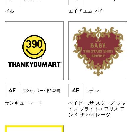
高崎オ
イル
エイチエムブイ
新百合丘
三宮オ
キャナルシ
那覇オ
4F
4F
アクセサリー・服飾雑貨
レディス
サンキューマート
ベイビー,ザ スターズ シャ
横浜ビ
イン ブライト＋アリス ア
ンド ザ パイレーツ