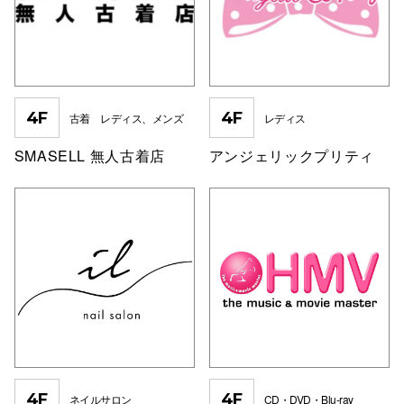
電話でお
公式SNS
4F
4F
古着 レディス、メンズ
レディス
SMASELL 無人古着店
アンジェリックプリティ
企業情報
お問い合わせ
プライバシー
利用規約
ソーシャルメ
4F
4F
秋田オ
ネイルサロン
CD・DVD・Blu-ray