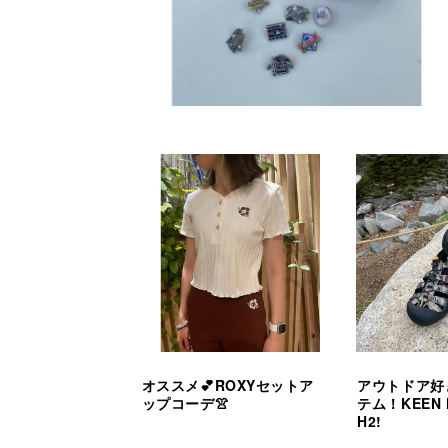
オススメ💕ROXYセットア
アウトドア好
ップコーデ👚
テム！KEEN 
H2!