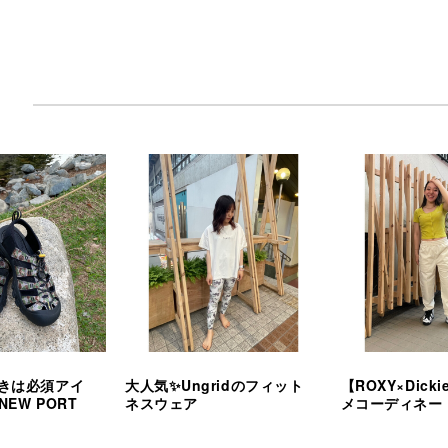
※キャンペーンはピンズがなくなり次第終了となります。
GETしたい方はお早めに😆✨
ムラサキスポーツ 神戸三宮オーパ店
兵庫県神戸市中央区三宮町1丁目5-26 三宮オーパ5F
open11:00〜close21:00
#ムラサキスポーツ #ムラサキスポーツ神戸三宮オーパ店 #ムラスポ #murasakisp
きは必須アイ
大人気✨Ungridのフィット
【ROXY×Dick
NEW PORT
ネスウェア
メコーディネー