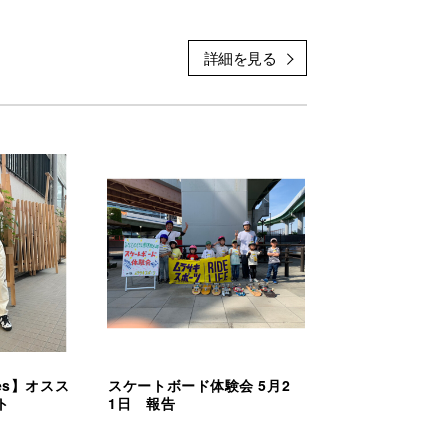
orts #muraspo #newera #neweracap
ies】オスス
スケートボード体験会 5月2
ト
1日 報告