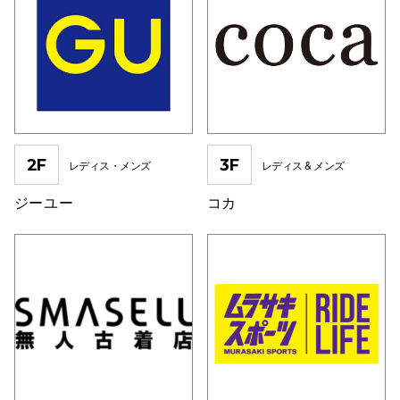
電話でお
公式SNS
2F
3F
レディス・メンズ
レディス & メンズ
企業情報
お問い合わせ
ジーユー
コカ
プライバシー
利用規約
ソーシャルメ
秋田オ