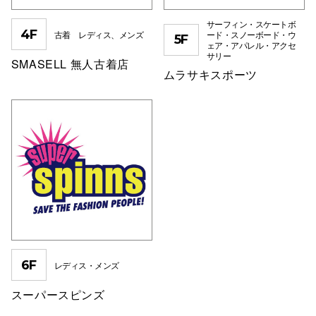
高崎オ
サーフィン・スケートボ
4F
古着 レディス、メンズ
ード・スノーボード・ウ
5F
ェア・アパレル・アクセ
新百合丘
サリー
SMASELL 無人古着店
ムラサキスポーツ
三宮オ
キャナルシ
那覇オ
横浜ビ
6F
レディス・メンズ
スーパースピンズ