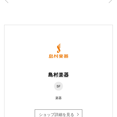
仙台フォ
島村楽器
5F
楽器
ショップ詳細を見る