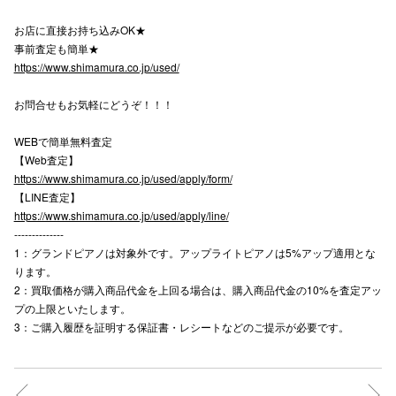
高崎オ
お店に直接お持ち込みOK★
事前査定も簡単★
新百合丘
https://www.shimamura.co.jp/used/
三宮オ
お問合せもお気軽にどうぞ！！！
キャナルシ
WEBで簡単無料査定
【Web査定】
那覇オ
https://www.shimamura.co.jp/used/apply/form/
【LINE査定】
https://www.shimamura.co.jp/used/apply/line/
--------------
1：グランドピアノは対象外です。アップライトピアノは5%アップ適用とな
ります。
2：買取価格が購入商品代金を上回る場合は、購入商品代金の10%を査定アッ
横浜ビ
プの上限といたします。
3：ご購入履歴を証明する保証書・レシートなどのご提示が必要です。