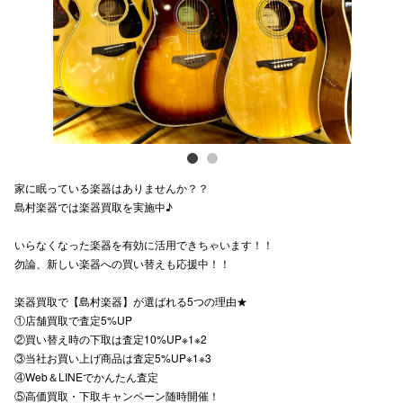
電話でお
公式SNS
企業情報
家に眠っている楽器はありませんか？？
お問い合わせ
島村楽器では楽器買取を実施中♪
プライバシー
いらなくなった楽器を有効に活用できちゃいます！！
利用規約
勿論、新しい楽器への買い替えも応援中！！
ソーシャルメ
楽器買取で【島村楽器】が選ばれる5つの理由★
①店舗買取で査定5%UP
②買い替え時の下取は査定10%UP※1※2
③当社お買い上げ商品は査定5%UP※1※3
④Web＆LINEでかんたん査定
⑤高価買取・下取キャンペーン随時開催！
秋田オ