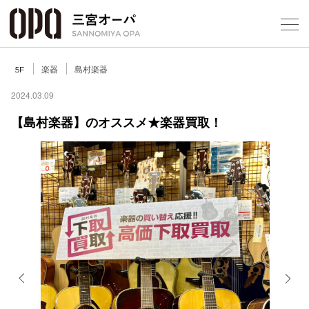
Foreign Customers
Select Language
▼
楽器
島村楽器
5F
2024.03.09
【島村楽器】のオススメ★楽器買取！
フロアガ
ショップ
レストラ
施設案内
アクセス
Previous
Next
スタッフ