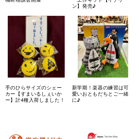
ン】発売♪
手のひらサイズのシェー
新学期！楽器の練習は可
カー【すまいるしぇいか
愛いおともだちとご一緒
ー】計4種入荷しました！
に♪