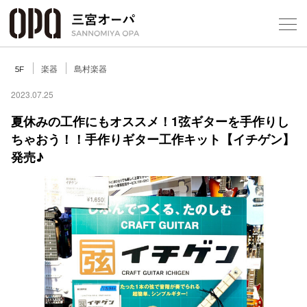
Foreign Customers
Select Language
▼
楽器
島村楽器
5F
2023.07.25
夏休みの工作にもオススメ！1弦ギターを手作りし
フロアガ
ちゃおう！！手作りギター工作キット【イチゲン】
発売♪
ショップ
レストラ
施設案内
アクセス
スタッフ