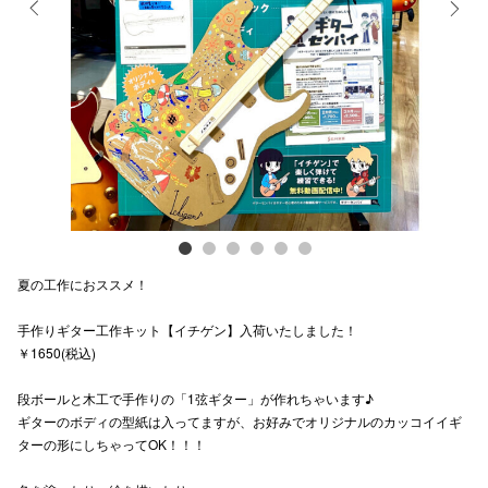
電話でお
Previous
Next
公式SNS
企業情報
お問い合わせ
プライバシー
夏の工作におススメ！
利用規約
手作りギター工作キット【イチゲン】入荷いたしました！
￥1650(税込)
ソーシャルメ
段ボールと木工で手作りの「1弦ギター」が作れちゃいます♪
ギターのボディの型紙は入ってますが、お好みでオリジナルのカッコイイギ
ターの形にしちゃってOK！！！
秋田オ