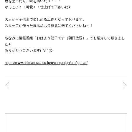
色を塗ったり、絵を描いたり・・・
かっこよく！可愛く！仕上げて下さいね♪
高崎オ
大人から子供まで楽しめる工作となっております。
新百合丘
スタッフが作った展示品も是非見に来てくださいね～！
三宮オ
ちなみに情報番組「おはよう朝日です（朝日放送）」でも紹介して頂きまし
た♪
キャナルシ
ありがとうございます( ´∀｀)b
那覇オ
https://www.shimamura.co.jp/p/campaign/craftguitar/
横浜ビ