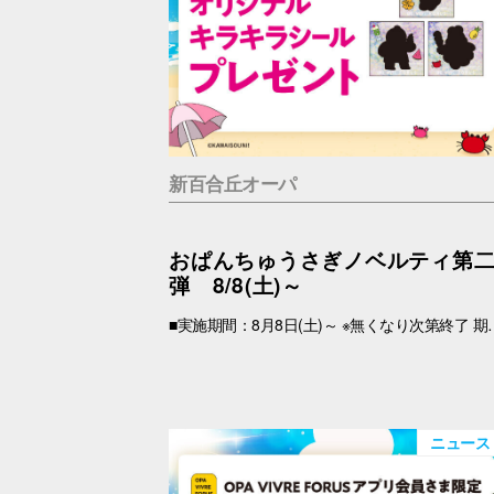
新百合丘オーパ
おぱんちゅうさぎノベルティ第
弾 8/8(土)～
■実施期間：8月8日(土)～ ※無くなり次第終了 期間中、税込2,000円以上(合算可)お買上げのOPA VIVRE FORUSアプリ会員さま限定で、「キラキラシール」 をプレゼント！ アプリの【クーポン画面】と【税込2,000円以上のレシート(合算可)】をお持ちの上、引換場所にお越しくださいませ。 ※新百合丘オーパのレシートのみ対象。館をまたいだレシートの合算は不可。 ※絵柄はお選びいただけません。 ■レシート対象期間 2026年8月8日(土)～ ■引換場所・引換時間 引換場所：B1F
ニュース