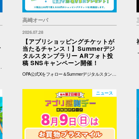
高崎オーパ
2026.07.28
【アプリショッピングチケットが
ご
当たるチャンス！】Summerデジ
タルスタンプラリー ARフォト投
稿 SNSキャンペーン開催！
予めご了承ください。 ※在庫状況についてのお問い合わせは回答いたしかねます。ご来店の上ご確認をお願い申し上げます。 ※ブラウザでご覧の方はバナー、OPAアプリでご覧の方はタイトルをタップすると秋田会場限定商品の紹介ページに遷移します。
OPA公式Xをフォロー＆Summerデジタルスタンプラリーで撮影したARフォトを投稿して、OPA VIVRE FORUSアプリのショッピングチケットをゲットしよう！ ■ 景品 500円分のアプリショッピングチケットを2枚（計1,000円分）を抽選で20名さまにプレゼント！ ※税込2,000円で使える500円のショッピングチケットを2枚進呈します。 ■ 応募期間 2026年8月1日(土) ～ 8月30日(日) 23:59まで ※当選者には8月31日(月)以降にDMにてご連絡いたします。 ■ 応募方法 OPA公式X（@opa_vivre_forus）をフォロー Summerデジタルスタンプラリーに参加して、ARフォトを撮影 ハッシュタグ「#おぱんちゅうさぎOPA」「#おぱんちゅうさぎFORUS」「#おぱんちゅうさぎVIVRE」のいずれかをつけて、撮影したARフォトを投稿！ ■ ご注意・各種規約 【撮影・投稿に関する注意】 撮影の際は、周囲のお客さまの通行の妨げにならないようご注意ください。 店内での撮影の際は、各店舗のルールやご案内に沿ってお楽しみください。 ARフォトの撮影、投稿するARフォトは、他のお客さまの顔等が映らないようご配慮をお願いいたします。 危険な行為（階段や無理な姿勢など）はお控えください。 【個人情報・権利に関する注意】 ARフォトの撮影・投稿にあたっては、他のお客さまのプライバシーにご配慮いただき、顔等が写り込まないようお願いいたします。 他のお客さまや第三者が写る場合は、必ずご本人の許可を得たうえで投稿してください。 投稿写真に含まれる著作物（ポスター・商品デザイン等）についてもご配慮ください。 SNSの性質上、投稿された写真は他の利用者に保存・共有される場合がございます。ご理解のうえご参加いただけますと幸いです。 【SNS投稿ルール】 投稿内容が公序良俗に反する場合や、不適切と判断される場合は応募対象外となります。 非公開アカウントからの投稿は応募対象外となる場合がございます。 ハッシュタグや応募条件を満たしていない場合、抽選対象外となる場合がございます。 【キャンペーン関連】 賞品の内容は予告なく変更となる場合がございます。 投稿いただいた画像は、当選者の選定のみに使用し、その他の目的で使用することはございません。
ニュース