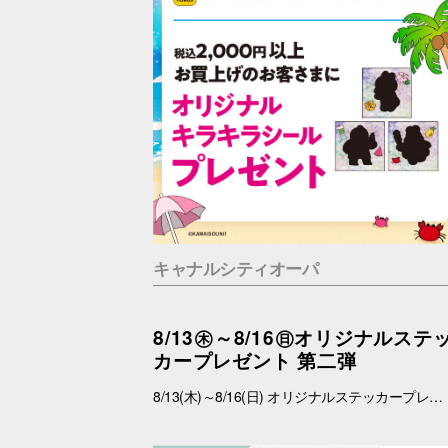
キャナルシティオーパ
8/13㊍～8/16㊐オリジナルステ
カープレゼント 第二弾
8/13(木)～8/16(日) オリジナルステッカープレゼントキャンペーン ■概要 期間中、館内にて税込2,000円以上お買上げいただき、「OPA VIVRE FORUS アプリ」の対象画面をご提示いただいたお客さまに、先着でここでしか手に入らない「オリジナルキラキラステッカー」をプレゼントいたします！ ぜひこの機会に、お買い物と合わせて限定ノベルティをゲットしてください。 （※本企画は、アプリ会員さま限定となります） ■配布期間 2026年8月13日(木)～8月16日(日) ※各日の実施時間は、引換時間に準じます。 ※ノベルティはなくなり次第、配布を終了いたします。 ※一部実施していない店舗がございます。 ■ノベルティ内容 キラキラステッカー (全3種) ■引換条件 期間中、以下の2点を引換カウンターにてご提示ください。 ① 館内でお買上げいただいた、税込2,000円以上のレシート（合算可） ② 「OPA VIVRE FORUS アプリ」のクーポン画面 ■引換場所・引換時間 引換場所：センターウォーク B1Fラフェスタ 特設カウンター 引換時間：11:00 ～ 19:00 ■注意事項 ※ノベルティは数量限定のため、なくなり次第終了となりますので予めご了承ください。 ※ノベルティはランダムでのお渡しとなります。重複した場合でも、種類の変更・交換はいたしかねます。 ※ノベルティの引き換えは、おひとりさま3枚までとなります。 ※お買上げレシートは、期間中のキャナルシティオーパのものに限ります（一部対象外のショップ・商品がございます） ※キャナルシティオーパのレシートのみ対象。館をまたいだレシートの合算は不可。 ※画像はイメージです。実際のノベルティとは異なる場合がございます。 ▼詳しくはコチラ▼ https://www.opa-club.com/contents/opanchuusagi_2026/ ▼アプリについて詳しくはこちら▼ https://www.opa-club.com/contents/app/