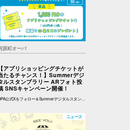
河原町オーパ
【アプリショッピングチケットが
当たるチャンス！】Summerデジ
タルスタンプラリー ARフォト投
稿 SNSキャンペーン開催！
OPA公式Xをフォロー＆Summerデジタルスタンプラリーで撮影したARフォトを投稿して、OPA VIVRE FORUSアプリのショッピングチケットをゲットしよう！ ■ 景品 500円分のアプリショッピングチケットを2枚（計1,000円分）を抽選で20名さまにプレゼント！ ※税込2,000円で使える500円のショッピングチケットを2枚進呈します。 ■ 応募期間 2026年8月1日(土) ～ 8月30日(日) 23:59まで ※当選者には8月31日(月)以降にDMにてご連絡いたします。 ■ 応募方法 OPA公式X（@opa_vivre_forus）をフォロー Summerデジタルスタンプラリーに参加して、ARフォトを撮影 ハッシュタグ「#おぱんちゅうさぎOPA」「#おぱんちゅうさぎFORUS」「#おぱんちゅうさぎVIVRE」のいずれかをつけて、撮影したARフォトを投稿！ ■ ご注意・各種規約 【撮影・投稿に関する注意】 撮影の際は、周囲のお客さまの通行の妨げにならないようご注意ください。 店内での撮影の際は、各店舗のルールやご案内に沿ってお楽しみください。 ARフォトの撮影、投稿するARフォトは、他のお客さまの顔等が映らないようご配慮をお願いいたします。 危険な行為（階段や無理な姿勢など）はお控えください。 【個人情報・権利に関する注意】 ARフォトの撮影・投稿にあたっては、他のお客さまのプライバシーにご配慮いただき、顔等が写り込まないようお願いいたします。 他のお客さまや第三者が写る場合は、必ずご本人の許可を得たうえで投稿してください。 投稿写真に含まれる著作物（ポスター・商品デザイン等）についてもご配慮ください。 SNSの性質上、投稿された写真は他の利用者に保存・共有される場合がございます。ご理解のうえご参加いただけますと幸いです。 【SNS投稿ルール】 投稿内容が公序良俗に反する場合や、不適切と判断される場合は応募対象外となります。 非公開アカウントからの投稿は応募対象外となる場合がございます。 ハッシュタグや応募条件を満たしていない場合、抽選対象外となる場合がございます。 【キャンペーン関連】 賞品の内容は予告なく変更となる場合がございます。 投稿いただいた画像は、当選者の選定のみに使用し、その他の目的で使用することはございません。
ニュース