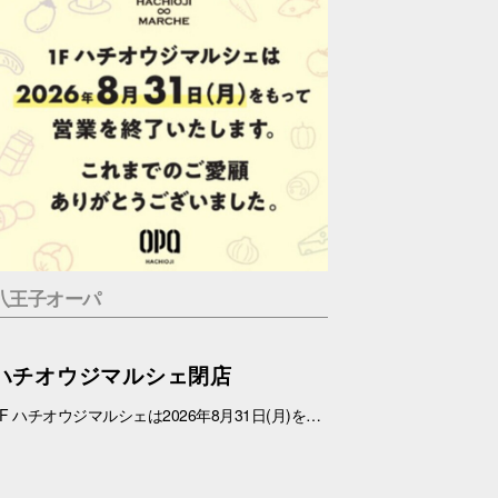
八王子オーパ
ハチオウジマルシェ閉店
1F ハチオウジマルシェは2026年8月31日(月)をもちまして、営業を終了させていただきます。 これまでのご愛顧ありがとうございました。 また、1Fフロアにつきましては、今冬にリニューアルを予定しております。