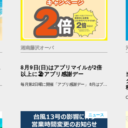
湘南藤沢オーパ
二
8月9日(日)はアプリマイルが2倍
以上に🏖️アプリ感謝デー
 インフォメーション 引換時間：10:00～21:00 ■注意事項 ※ノベルティは数量限定のため、なくなり次第終了となりますので予めご了承ください。 ※ノベルティの引き換えは、おひとりさま3枚までとなります。 ※お買上げレシートは、期間中の対象店舗のものに限ります（一部対象外のショップ・商品がございます） ※新百合丘オーパのレシートのみ対象。館をまたいだレシートの合算は不可。 ※絵柄はお選びいただけません。 ※画像はイメージです。 ＜レシート対象外ショップ＞ B1F：HIS 1F：調剤薬局 2F：フェリーチェデンタルクリニック、楽天モバイル、免許の窓口 4F：セレスの館 5F：ガールズミニョン、ガシャポンのデパート、ソフトバンク、なんぼや、ほけんの窓口
毎月第2日曜に開催「アプリ感謝デー」 8月はプラスマイルキャンペーンを実施いたします。 8月9日(日)に、オーパアプリを使ってお買物をすると、ランクに応じてアプリマイルが2倍以上になります。 しかも当日は「買い回りWEEK」を開催中☆ THE BARGAIN開催中の湘南藤沢オーパで、おトクが重なるこの機会に、ぜひ館内でのお買い回りもお楽しみください☆ 【開催日】 8月9日(日) 【お買物プラスマイルキャンペーン】 8月9日(日)にオーパアプリを使ってお買物をすると、会員ランクに応じて下記のポイントが付与されます。 お会計の際にオーパアプリをレジスタッフにご提示ください。 【アプリマイル付与】 ダイヤモンド会員…1マイル＋1.5マイル プラチナ会員…1マイル＋1.3マイル ゴールド会員…1マイル＋1.2マイル シルバー会員…1マイル＋1.1マイル ブロンズ会員…1マイル＋1マイル ≪例≫・・・ダイヤモンド会員さまが期間中1万円以上のお買物 ➡通常10,000マイル＋15,000マイル＝合計25,000マイル ※プラス分のマイル加算予定日：2025年8月12日(水) ※期間中のプラスマイル分をまとめて加算します。 ※付与されるマイルはランクによって異なります。 ※キャンペーン最終日の営業終了時点のランクをもとに加算マイル数を算出いたします。 ※小数点以下の端数は切り捨てとなります。 -------------------------------------- ▽オーパ公式アプリダウンロードはこちら▽ App Storeはこちら Google Playはこちら ■オーパ公式アプリについて詳しくはこちら -------------------------------------- 【セルフレジではアプリマイルは付きません】 ※以下のお店ではショップスタッフのいるレジにて、オーパアプリをご提示ください。 ●2階 バーガーキング ●4階 セリア ●7階 無印良品 ※期間中にアプリを新規ダウンロードしていただいた方も対象となります。 ※一部対象外ショップがございます。 ➡詳しくはこちら -------------------------------------------
ニュース