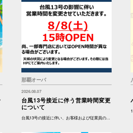
那覇オーパ
2026.08.07
ッ
台風13号接近に伴う営業時間変更
について
台風13号の接近に伴い、お客様および従業員の安全を考慮し、営業時間を以下の通り変更いたします。 明日8月8日（土）は15:00 営業再開させていただきます。 ※台風の状況を鑑みて変更の可能性もございます。最新情報は当ホームページにて随時お知らせいたします。 ※一部の専門店では休業または営業時間が異なる場合がございます。詳細につきましては、各店舗へ直接お問い合わせください。 お客様には大変ご不便・ご迷惑をおかけいたしますが、何卒ご理解賜りますようお願い申し上げます。