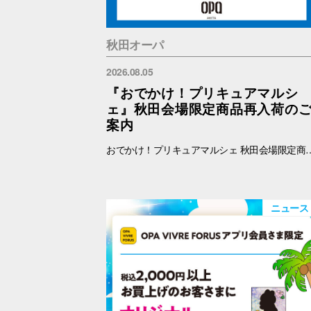
秋田オーパ
2026.08.05
『おでかけ！プリキュアマルシ
ェ』秋田会場限定商品再入荷の
案内
おでかけ！プリキュアマルシェ 秋田会場限定商品の再入荷を予定しております。 再入荷対象商品は下記をご覧ください。 【秋田限定】ランダム缶バッジ 全4種 各500円 【秋田限定】アクリルキーホルダー 全3種 1100円 【秋田限定】アクリルスタンド 全3種 1650円 ※納品後、準備が出来次第、販売を開始します。
ニュース