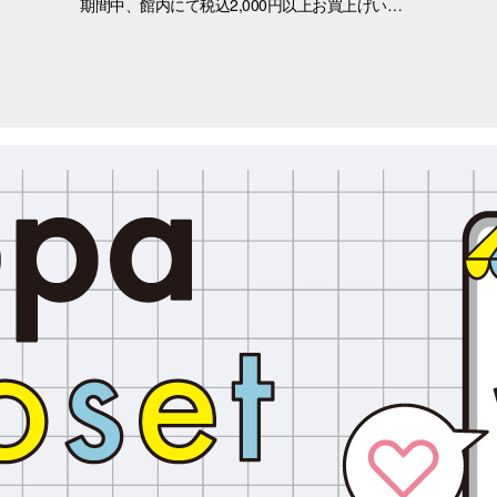
期間中、館内にて税込2,000円以上お買上げいただき、「OPA VIVRE FORUS アプリ」の対象画面をご提示いただいたお客さまに、先着でここでしか手に入らない「オリジナルキラキラステッカー」をプレゼントいたします！ ぜひこの機会に、お買い物と合わせて限定ノベルティをゲットしてください。 （※本企画は、アプリ会員さま限定となります） ■配布期間 2026年8月8日(土)～8月9日(日) ※各日の実施時間は、引換時間に準じます。 ※ノベルティはなくなり次第、配布を終了いたします。 ※一部実施していない店舗がございます。 ■ノベルティ内容 キラキラステッカー (全3種) ■引換条件 期間中、以下の2点を引換カウンターにてご提示ください。 ① 館内でお買上げいただいた、税込2,000円以上のレシート（合算可） ② 「OPA VIVRE FORUS アプリ」のクーポン画面 ■引換場所・引換時間 引換場所：1階 特設カウンター 引換時間：11:00 ～ 当日分がなくなり次第終了 ■注意事項 ※ノベルティは数量限定のため、なくなり次第終了となりますので予めご了承ください。 ※ノベルティはランダムでのお渡しとなります。重複した場合でも、種類の変更・交換はいたしかねます。 ※ノベルティの引き換えは、おひとりさま3枚までとなります。 ※お買上げレシートは、期間中の三宮オーパのものに限ります（一部対象外のショップ・商品がございます） ※三宮オーパのレシートのみ対象。館をまたいだレシートの合算は不可。 ※画像はイメージです。実際のノベルティとは異なる場合がございます。 ▼詳しくはコチラ▼ https://www.opa-club.com/contents/opanchuusagi_2026/ ▼アプリについて詳しくはこちら！ ▼ https://www.opa-club.com/contents/app/