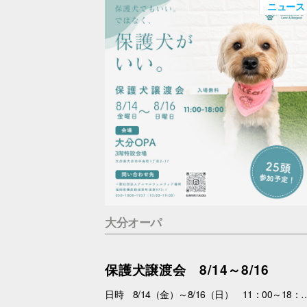
ニュース
大分オーパ
保護犬譲渡会 8/14～8/16
日時 8/14（金）～8/16（日） 11：00～18：00 場所 3F特設会場 内容 まずは会いにくるだけで大丈夫。 抱っこして、ふれあって、その子の魅力を感じてください。 あなたを待っている子がいます。 運命の出会いが、待