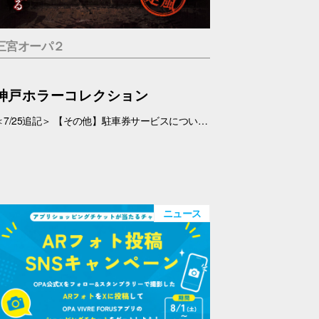
三宮オーパ２
神戸ホラーコレクション
＜7/25追記＞ 【その他】駐車券サービスについて、 対象外となっておりましたが、7/26(日)より、対象とさせていただきます。 ＜7/19追記＞ お化け屋敷の制作・プロデュース#エスプランニング が手掛ける本格お化け屋敷。 このお化け屋敷の主人公はあなたです。足を踏み入れてはいけない村に迷い込んだあなたの運命は…繋がる４つのストーリー 1.ルーム型「タブー」 友達を探している最中に、見つけた村を訪れたあなたの運命は…歩き回らないルーム型お化け屋敷です。狭い部屋内で繰り広げられる数々の恐怖体験… 2.暗闇型「ダークネス」 逃げた場所は、何も見えない闇… だが確実にあの化け物は私を追ってきている。手の感触を頼りに暗闇の中を進んで行く。暗闇に潜む化け物とは… 3.ウォークスルー型「ヴィレッジ」 暗闇を抜けてもまだ家の中だった…この家から外に出ろ！歩いて回る王道のお化け屋敷。とにかく前へ進み続けるしかない。 4.サウンド型「ドールズ」 私はあの化け物に見つからないように隠れた。私を探しているのは、あの化け物だけではない。ヘッドフォンだけで聞く恐怖。 【日程】 7/11(土)・7/12(日)、7/18(土)～9/23(水・祝) 【時間】 11:00～20:00(最終受付 19:30) 【場所】 5F 特設会場 【料金】 １.タブー 税込1,200円 ２.ダークネス 税込1,200円 ３.ヴィレッジ 税込1,500円 ４.ドールズ 税込1,200円 １～４セット券 税込4,500円 【その他】 ・入場券は会場のみでの販売となります。 ・お支払いは現金・PayPay（但しPayPayは7/18以降対応可能見込み） ・6才未満のお子さま、妊婦の方、アルコールを摂取されてる方は入場はご遠慮下さい。 ・駐車券サービスは対象外とさせていただきます。➡※7/26(日)より、対象となりました。
ニュース